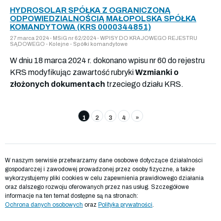
HYDROSOLAR SPÓŁKA Z OGRANICZONĄ
ODPOWIEDZIALNOŚCIĄ MAŁOPOLSKA SPÓŁKA
KOMANDYTOWA (KRS 0000344851)
27 marca 2024 - MSiG nr 62/2024 - WPISY DO KRAJOWEGO REJESTRU
SĄDOWEGO - Kolejne - Spółki komandytowe
W dniu 18 marca 2024 r. dokonano wpisu nr 60 do rejestru
KRS modyfikując zawartość rubryki
Wzmianki o
złożonych dokumentach
trzeciego działu KRS.
1
2
3
4
»
W naszym serwisie przetwarzamy dane osobowe dotyczące działalności
gospodarczej i zawodowej prowadzonej przez osoby fizyczne, a także
wykorzystujemy pliki cookies w celu zapewnienia prawidłowego działania
oraz dalszego rozwoju oferowanych przez nas usług. Szczegółowe
informacje na ten temat dostępne są na stronach:
Ochrona danych osobowych
oraz
Polityka prywatności
.