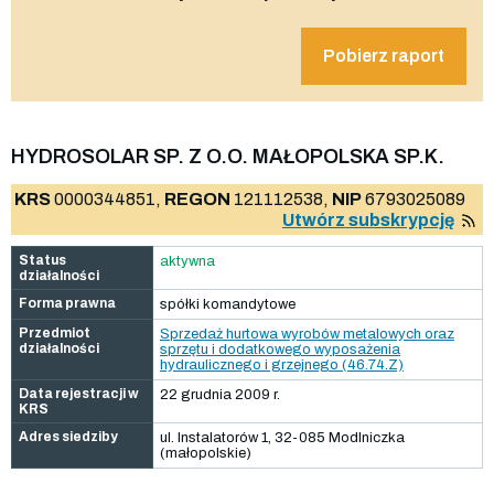
Pobierz raport
HYDROSOLAR SP. Z O.O. MAŁOPOLSKA SP.K.
KRS
0000344851,
REGON
121112538,
NIP
6793025089
Utwórz subskrypcję
Status
aktywna
działalności
Forma prawna
spółki komandytowe
Przedmiot
Sprzedaż hurtowa wyrobów metalowych oraz
działalności
sprzętu i dodatkowego wyposażenia
hydraulicznego i grzejnego (46.74.Z)
Data rejestracji w
22 grudnia 2009 r.
KRS
Adres siedziby
ul. Instalatorów 1, 32-085 Modlniczka
(małopolskie)