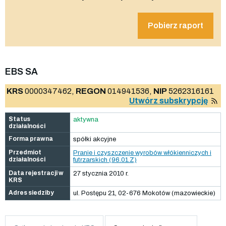
Pobierz raport
EBS SA
KRS
0000347462,
REGON
014941536,
NIP
5262316161
Utwórz subskrypcję
Status
aktywna
działalności
Forma prawna
spółki akcyjne
Przedmiot
Pranie i czyszczenie wyrobów włókienniczych i
działalności
futrzarskich (96.01.Z)
Data rejestracji w
27 stycznia 2010 r.
KRS
Adres siedziby
ul. Postępu 21, 02-676 Mokotów (mazowieckie)