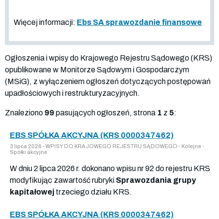
Więcej informacji:
Ebs SA sprawozdanie finansowe
Ogłoszenia i wpisy do Krajowego Rejestru Sądowego (KRS)
opublikowane w Monitorze Sądowym i Gospodarczym
(MSiG), z wyłączeniem ogłoszeń dotyczących postępowań
upadłościowych i restrukturyzacyjnych.
Znaleziono
99
pasujących ogłoszeń, strona
1
z
5
:
EBS SPÓŁKA AKCYJNA (KRS 0000347462)
3 lipca 2026 - WPISY DO KRAJOWEGO REJESTRU SĄDOWEGO - Kolejne -
Spółki akcyjne
W dniu 2 lipca 2026 r. dokonano wpisu nr 92 do rejestru KRS
modyfikując zawartość rubryki
Sprawozdania grupy
kapitałowej
trzeciego działu KRS.
EBS SPÓŁKA AKCYJNA (KRS 0000347462)