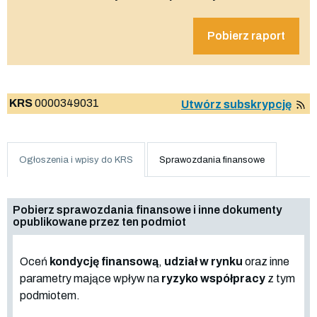
Pobierz raport
KRS
0000349031
Utwórz subskrypcję
Ogłoszenia i wpisy do KRS
Sprawozdania finansowe
Pobierz sprawozdania finansowe i inne dokumenty
opublikowane przez ten podmiot
Oceń
kondycję finansową
,
udział w rynku
oraz inne
parametry mające wpływ na
ryzyko współpracy
z tym
podmiotem.