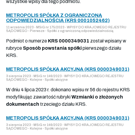
wszystkie wpisy dla tego podmiotu.
METROPOLIS SPÓŁKA Z OGRANICZONĄ
ODPOWIEDZIALNOŚCIĄ (KRS 0001052462)
11 września 2023 - MSiG nr 175/2023 - WPISY DO KRAJOWEGO REJESTRU
SĄDOWEGO - Pierwsze - Spółki z ograniczoną odpowiedzialnością
Podmiot o numerze
KRS 0000349031
został wpisany w
rubryce
Sposób powstania spółki
pierwszego działu
KRS.
METROPOLIS SPÓŁKA AKCYJNA (KRS 0000349031)
3 sierpnia 2023 - MSiG nr 149/2023 - WPISY DO KRAJOWEGO REJESTRU
SĄDOWEGO - Kolejne - Spółki akcyjne
W dniu 4 lipca 2023 r. dokonano wpisu nr 56 do rejestru KRS
modyfikując zawartość rubryki
Wzmianki o złożonych
dokumentach
trzeciego działu KRS.
METROPOLIS SPÓŁKA AKCYJNA (KRS 0000349031)
3 sierpnia 2023 - MSiG nr 149/2023 - WPISY DO KRAJOWEGO REJESTRU
SĄDOWEGO - Kolejne - Spółki akcyjne