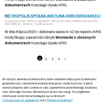
dokumentach
trzeciego działu KRS.
METROPOLIS SPÓŁKA AKCYJNA (KRS 0000349031)
31 sierpnia 2020 - MSiG nr 169/2020 - WPISY DO KRAJOWEGO REJESTRU
SĄDOWEGO - Kolejne - Spółki akcyjne
W dniu 8 lipca 2020 r. dokonano wpisu nr 42 do rejestru KRS
modyfikując zawartość rubryki
Wzmianki o złożonych
dokumentach
trzeciego działu KRS.
1
2
3
4
»
W naszym serwisie przetwarzamy dane osobowe dotyczące działalności
gospodarczej i zawodowej prowadzonej przez osoby fizyczne, a także
wykorzystujemy pliki cookies w celu zapewnienia prawidłowego działania
oraz dalszego rozwoju oferowanych przez nas usług. Szczegółowe
informacje na ten temat dostępne są na stronach:
Ochrona danych osobowych
oraz
Polityka prywatności
.