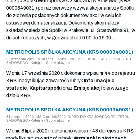
Zarząd Spółki Metropolis SA z siedzibą w Krakowie (KRS
0000349031 ) po raz pierwszy wzywa akcjonariuszy Spółki
do złożenia posiadanych dokumentów akcji w celu ich
ustawowej dematerializacji. Dokumenty akcji należy
składać w siedzibie Spółki w Krakowie, ul. Starowiślna 91, w
dniach roboczych, w godzinach od 9 00 do 16 00...
METROPOLIS SPÓŁKA AKCYJNA (KRS 0000349031)
29 września 2020 - MSiG nr 190/2020 - WPISY DO KRAJOWEGO REJESTRU
SĄDOWEGO - Kolejne - Spółki akcyjne
W dniu 17 września 2020 r. dokonano wpisu nr 44 do rejestru
KRS modyfikując zawartość rubryk
Informacje o
statucie
,
Kapitał spółki
oraz
Emisje akcji
pierwszego
działu KRS.
METROPOLIS SPÓŁKA AKCYJNA (KRS 0000349031)
31 sierpnia 2020 - MSiG nr 169/2020 - WPISY DO KRAJOWEGO REJESTRU
SĄDOWEGO - Kolejne - Spółki akcyjne
W dniu 8 lipca 2020 r. dokonano wpisu nr 43 do rejestru KRS
modyfikując zawartość rubryki
Wzmianki o złożonych