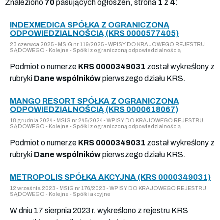
Znaleziono
70
pasujących ogłoszeń, strona
1
z
4
:
INDEXMEDICA SPÓŁKA Z OGRANICZONĄ
ODPOWIEDZIALNOŚCIĄ (KRS 0000577405)
23 czerwca 2025 - MSiG nr 119/2025 - WPISY DO KRAJOWEGO REJESTRU
SĄDOWEGO - Kolejne - Spółki z ograniczoną odpowiedzialnością
Podmiot o numerze
KRS 0000349031
został wykreślony z
rubryki
Dane wspólników
pierwszego działu KRS.
MANGO RESORT SPÓŁKA Z OGRANICZONĄ
ODPOWIEDZIALNOŚCIĄ (KRS 0000618067)
18 grudnia 2024 - MSiG nr 245/2024 - WPISY DO KRAJOWEGO REJESTRU
SĄDOWEGO - Kolejne - Spółki z ograniczoną odpowiedzialnością
Podmiot o numerze
KRS 0000349031
został wykreślony z
rubryki
Dane wspólników
pierwszego działu KRS.
METROPOLIS SPÓŁKA AKCYJNA (KRS 0000349031)
12 września 2023 - MSiG nr 176/2023 - WPISY DO KRAJOWEGO REJESTRU
SĄDOWEGO - Kolejne - Spółki akcyjne
W dniu 17 sierpnia 2023 r. wykreślono z rejestru KRS