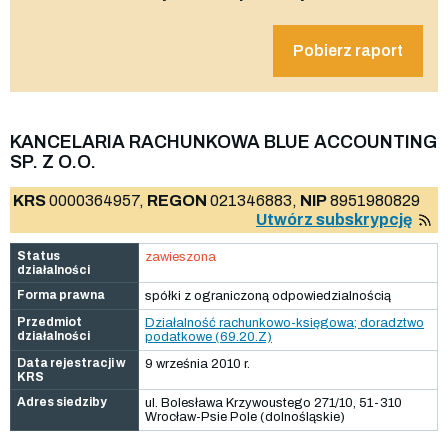
Pobierz raport
KANCELARIA RACHUNKOWA BLUE ACCOUNTING
SP. Z O.O.
KRS
0000364957,
REGON
021346883,
NIP
8951980829
Utwórz subskrypcję
Status
zawieszona
działalności
Forma prawna
spółki z ograniczoną odpowiedzialnością
Przedmiot
Działalność rachunkowo-księgowa; doradztwo
działalności
podatkowe (69.20.Z)
Data rejestracji w
9 września 2010 r.
KRS
Adres siedziby
ul. Bolesława Krzywoustego 271/10, 51-310
Wrocław-Psie Pole (dolnośląskie)