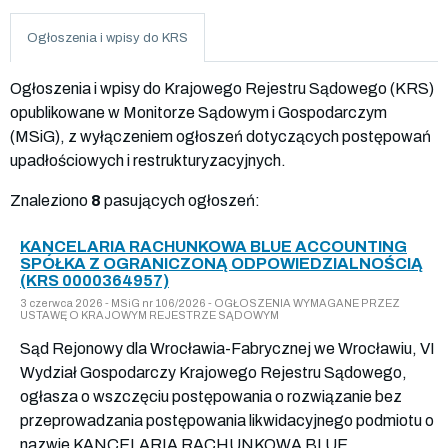
Ogłoszenia i wpisy do KRS
Ogłoszenia i wpisy do Krajowego Rejestru Sądowego (KRS)
opublikowane w Monitorze Sądowym i Gospodarczym
(MSiG), z wyłączeniem ogłoszeń dotyczących postępowań
upadłościowych i restrukturyzacyjnych.
Znaleziono
8
pasujących ogłoszeń:
KANCELARIA RACHUNKOWA BLUE ACCOUNTING
SPÓŁKA Z OGRANICZONĄ ODPOWIEDZIALNOŚCIĄ
(KRS 0000364957)
3 czerwca 2026 - MSiG nr 106/2026 - OGŁOSZENIA WYMAGANE PRZEZ
USTAWĘ O KRAJOWYM REJESTRZE SĄDOWYM
Sąd Rejonowy dla Wrocławia-Fabrycznej we Wrocławiu, VI
Wydział Gospodarczy Krajowego Rejestru Sądowego,
ogłasza o wszczęciu postępowania o rozwiązanie bez
przeprowadzania postępowania likwidacyjnego podmiotu o
nazwie KANCELARIA RACHUNKOWA BLUE