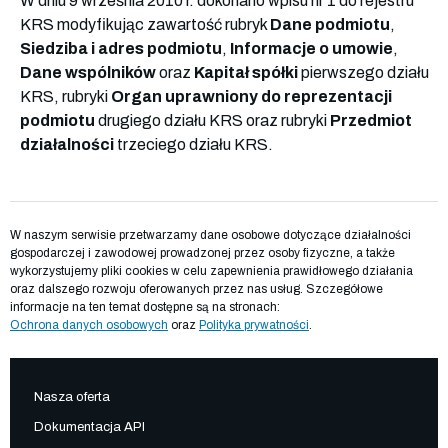
W dniu 9 września 2010 r. dokonano wpisu nr 1 do rejestru
KRS modyfikując zawartość rubryk
Dane podmiotu
,
Siedziba i adres podmiotu
,
Informacje o umowie
,
Dane wspólników
oraz
Kapitał spółki
pierwszego działu
KRS, rubryki
Organ uprawniony do reprezentacji
podmiotu
drugiego działu KRS oraz rubryki
Przedmiot
działalności
trzeciego działu KRS.
W naszym serwisie przetwarzamy dane osobowe dotyczące działalności
gospodarczej i zawodowej prowadzonej przez osoby fizyczne, a także
wykorzystujemy pliki cookies w celu zapewnienia prawidłowego działania
oraz dalszego rozwoju oferowanych przez nas usług. Szczegółowe
informacje na ten temat dostępne są na stronach:
Ochrona danych osobowych
oraz
Polityka prywatności
.
Nasza oferta
Dokumentacja API