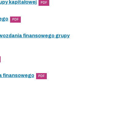
upy kapitałowej
PDF
wego
PDF
awozdania finansowego grupy
a finansowego
PDF