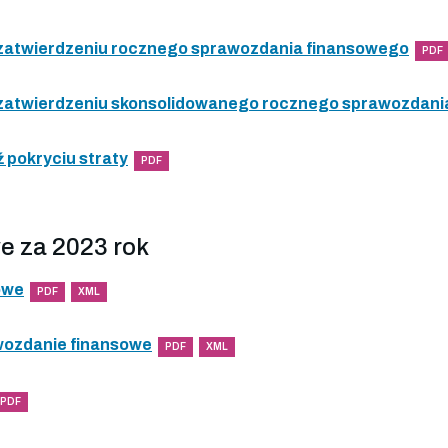
 zatwierdzeniu rocznego sprawozdania finansowego
PDF
 zatwierdzeniu skonsolidowanego rocznego sprawozdani
 pokryciu straty
PDF
e za 2023 rok
owe
PDF
XML
wozdanie finansowe
PDF
XML
PDF