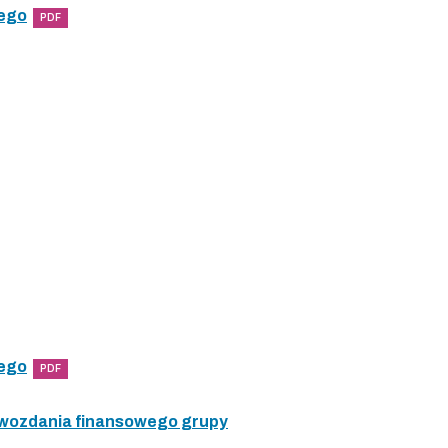
wego
PDF
wego
PDF
awozdania finansowego grupy