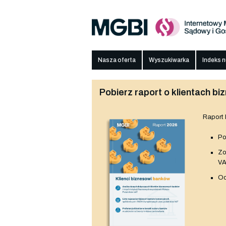
Nasza oferta
Wyszukiwarka
Indeks 
Pobierz raport o klientach 
Raport
Po
Z
V
Od