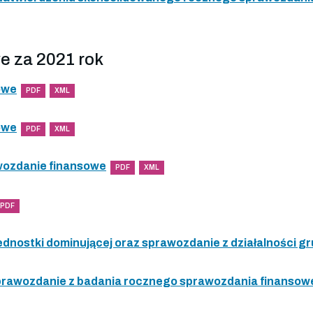
e za 2021 rok
owe
PDF
XML
owe
PDF
XML
wozdanie finansowe
PDF
XML
PDF
ednostki dominującej oraz sprawozdanie z działalności gr
 sprawozdanie z badania rocznego sprawozdania finanso