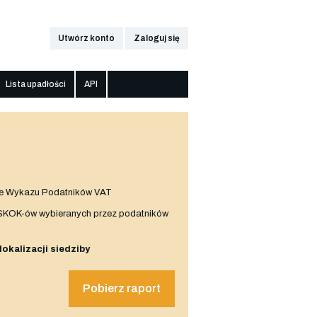
Utwórz konto
Zaloguj się
Lista upadłości
API
e Wykazu Podatników VAT
 SKOK-ów wybieranych przez podatników
 lokalizacji siedziby
Pobierz raport