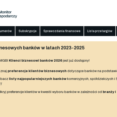
numerów
Subskrypcje
Sprawozdania finansowe
Lista przetargów
biznesowych banków w latach 2023-2025
 MGBI
Klienci biznesowi banków 2026
jest już dostępny!
znaj
preferencje klientów biznesowych
dotyczące banków na podstawi
obacz
listy najpopularniejszych banków
komercyjnych, spółdzielczych i
AT
kryj preferencje klientów w kwestii wyboru banków w zależności od
branży i