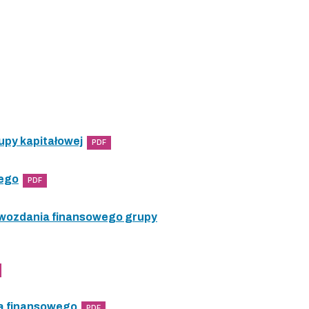
upy kapitałowej
PDF
wego
PDF
awozdania finansowego grupy
a finansowego
PDF