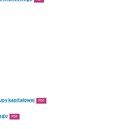
upy kapitałowej
PDF
wego
PDF