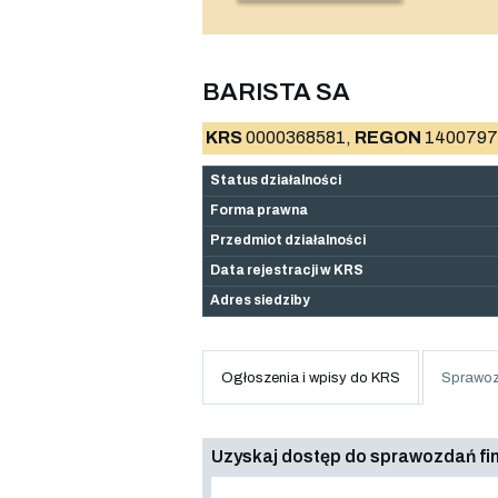
BARISTA SA
KRS
0000368581,
REGON
1400797
Status działalności
Forma prawna
Przedmiot działalności
Data rejestracji w KRS
Adres siedziby
Ogłoszenia i wpisy do KRS
Sprawoz
Uzyskaj dostęp do sprawozdań f