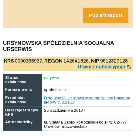
Pobierz raport
URSYNOWSKA SPÓŁDZIELNIA SOCJALNA
URSERWIS
KRS
0000368937,
REGON
142641826,
NIP
9512327128
Utwórz subskrypcję
Status
aktywna
działalności
Forma prawna
spółdzielnie
Przedmiot
Działalność usługowa wspomagająca transport
działalności
lądowy (52.21.Z)
Data rejestracji w
25 października 2010 r.
KRS
Adres siedziby
ul. Stefana Szolc-Rogozińskiego 14/2, 02-777
Ursynów (mazowieckie)