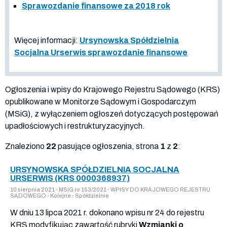
Sprawozdanie finansowe za 2018 rok
Więcej informacji:
Ursynowska Spółdzielnia
Socjalna Urserwis sprawozdanie finansowe
Ogłoszenia i wpisy do Krajowego Rejestru Sądowego (KRS)
opublikowane w Monitorze Sądowym i Gospodarczym
(MSiG), z wyłączeniem ogłoszeń dotyczących postępowań
upadłościowych i restrukturyzacyjnych.
Znaleziono
22
pasujące ogłoszenia, strona
1
z
2
:
URSYNOWSKA SPÓŁDZIELNIA SOCJALNA
URSERWIS (KRS 0000368937)
10 sierpnia 2021 - MSiG nr 153/2021 - WPISY DO KRAJOWEGO REJESTRU
SĄDOWEGO - Kolejne - Spółdzielnie
W dniu 13 lipca 2021 r. dokonano wpisu nr 24 do rejestru
KRS modyfikując zawartość rubryki
Wzmianki o