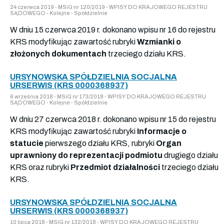
24 czerwca 2019 - MSiG nr 120/2019 - WPISY DO KRAJOWEGO REJESTRU
SĄDOWEGO - Kolejne - Spółdzielnie
W dniu 15 czerwca 2019 r. dokonano wpisu nr 16 do rejestru
KRS modyfikując zawartość rubryki
Wzmianki o
złożonych dokumentach
trzeciego działu KRS.
URSYNOWSKA SPÓŁDZIELNIA SOCJALNA
URSERWIS (KRS 0000368937)
6 września 2018 - MSiG nr 173/2018 - WPISY DO KRAJOWEGO REJESTRU
SĄDOWEGO - Kolejne - Spółdzielnie
W dniu 27 czerwca 2018 r. dokonano wpisu nr 15 do rejestru
KRS modyfikując zawartość rubryki
Informacje o
statucie
pierwszego działu KRS, rubryki
Organ
uprawniony do reprezentacji podmiotu
drugiego działu
KRS oraz rubryki
Przedmiot działalności
trzeciego działu
KRS.
URSYNOWSKA SPÓŁDZIELNIA SOCJALNA
URSERWIS (KRS 0000368937)
10 lipca 2018 - MSiG nr 132/2018 - WPISY DO KRAJOWEGO REJESTRU