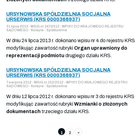
URSYNOWSKA SPÓŁDZIELNIA SOCJALNA
URSERWIS (KRS 0000368937)
31 lipca 2013 - MSiG nr 147/2013 - WPISY DO KRAJOWEGO REJESTRU
SĄDOWEGO - Kolejne - Spółdzielnie
W dniu 24 lipca 2013 r. dokonano wpisu nr 4 do rejestru KRS
modyfikując zawartość rubryki
Organ uprawniony do
reprezentacji podmiotu
drugiego działu KRS.
URSYNOWSKA SPÓŁDZIELNIA SOCJALNA
URSERWIS (KRS 0000368937)
7 sierpnia 2012 - MSiG nr 152/2012 - WPISY DO KRAJOWEGO REJESTRU
SĄDOWEGO - Kolejne - Spółdzielnie
W dniu 12 lipca 2012 r. dokonano wpisu nr 3 do rejestru KRS
modyfikując zawartość rubryki
Wzmianki o złożonych
dokumentach
trzeciego działu KRS.
1
2
»