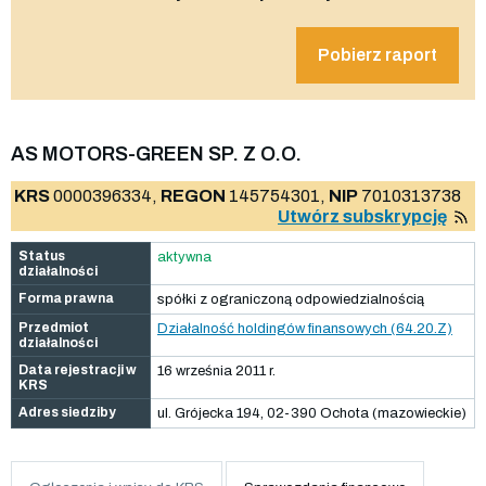
Pobierz raport
AS MOTORS-GREEN SP. Z O.O.
KRS
0000396334,
REGON
145754301,
NIP
7010313738
Utwórz subskrypcję
Status
aktywna
działalności
Forma prawna
spółki z ograniczoną odpowiedzialnością
Przedmiot
Działalność holdingów finansowych (64.20.Z)
działalności
Data rejestracji w
16 września 2011 r.
KRS
Adres siedziby
ul. Grójecka 194, 02-390 Ochota (mazowieckie)