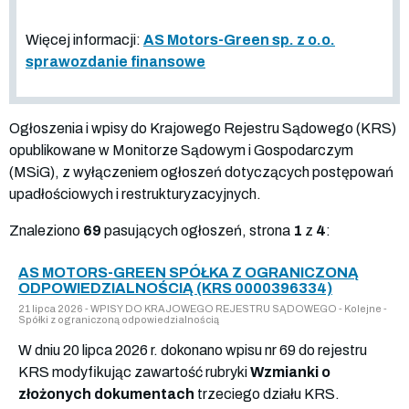
Więcej informacji:
AS Motors-Green sp. z o.o.
sprawozdanie finansowe
Ogłoszenia i wpisy do Krajowego Rejestru Sądowego (KRS)
opublikowane w Monitorze Sądowym i Gospodarczym
(MSiG), z wyłączeniem ogłoszeń dotyczących postępowań
upadłościowych i restrukturyzacyjnych.
Znaleziono
69
pasujących ogłoszeń, strona
1
z
4
:
AS MOTORS-GREEN SPÓŁKA Z OGRANICZONĄ
ODPOWIEDZIALNOŚCIĄ (KRS 0000396334)
21 lipca 2026 - WPISY DO KRAJOWEGO REJESTRU SĄDOWEGO - Kolejne -
Spółki z ograniczoną odpowiedzialnością
W dniu 20 lipca 2026 r. dokonano wpisu nr 69 do rejestru
KRS modyfikując zawartość rubryki
Wzmianki o
złożonych dokumentach
trzeciego działu KRS.