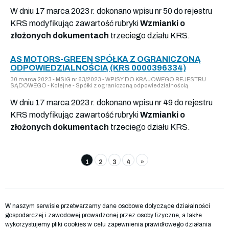
W dniu 17 marca 2023 r. dokonano wpisu nr 50 do rejestru
KRS modyfikując zawartość rubryki
Wzmianki o
złożonych dokumentach
trzeciego działu KRS.
AS MOTORS-GREEN SPÓŁKA Z OGRANICZONĄ
ODPOWIEDZIALNOŚCIĄ (KRS 0000396334)
30 marca 2023 - MSiG nr 63/2023 - WPISY DO KRAJOWEGO REJESTRU
SĄDOWEGO - Kolejne - Spółki z ograniczoną odpowiedzialnością
W dniu 17 marca 2023 r. dokonano wpisu nr 49 do rejestru
KRS modyfikując zawartość rubryki
Wzmianki o
złożonych dokumentach
trzeciego działu KRS.
1
2
3
4
»
W naszym serwisie przetwarzamy dane osobowe dotyczące działalności
gospodarczej i zawodowej prowadzonej przez osoby fizyczne, a także
wykorzystujemy pliki cookies w celu zapewnienia prawidłowego działania