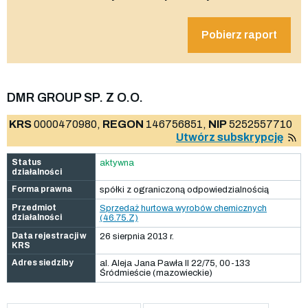
Pobierz raport
DMR GROUP SP. Z O.O.
KRS
0000470980,
REGON
146756851,
NIP
5252557710
Utwórz subskrypcję
Status
aktywna
działalności
Forma prawna
spółki z ograniczoną odpowiedzialnością
Przedmiot
Sprzedaż hurtowa wyrobów chemicznych
działalności
(46.75.Z)
Data rejestracji w
26 sierpnia 2013 r.
KRS
Adres siedziby
al. Aleja Jana Pawła II 22/75, 00-133
Śródmieście (mazowieckie)