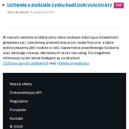
Uchwała o podziale zysku bądź pokryciu straty
PDF
data dodania:
6 sierpnia 2018 r.
W naszym serwisie przetwarzamy dane osobowe dotyczące działalności
gospodarczej i zawodowej prowadzonej przez osoby fizyczne, a także
wykorzystujemy pliki cookies w celu zapewnienia prawidłowego działania
oraz dalszego rozwoju oferowanych przez nas usług. Szczegółowe
informacje na ten temat dostępne są na stronach:
Ochrona danych osobowych
oraz
Polityka prywatności
.
Nasza oferta
Dokumentacja API
Regulamin
Poradniki
Kontakt
© 2026