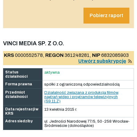
Pobierz raport
VINCI MEDIA SP. Z O.O.
KRS
0000552578,
REGON
361248281,
NIP
6832085903
Utwórz subskrypcję
Status
aktywna
działalności
Forma prawna
spółki z ograniczoną odpowiedzialnością
Przedmiot
Działalność związana z produkcją filmów,
działalności
nagrań wideo i programów telewizyjnych
(59.11.Z)
Data rejestracji w
13 kwietnia 2015 r.
KRS
Adres siedziby
ul. Jedności Narodowej 77/5, 50-258 Wrocław-
Śródmieście (dolnośląskie)