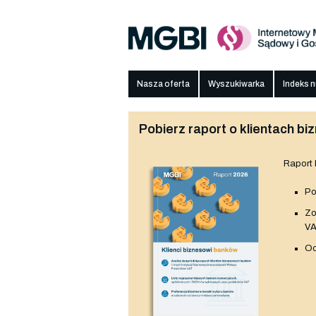
Nasza oferta
Wyszukiwarka
Indeks 
Pobierz raport o klientach 
Raport
Po
Z
V
Od