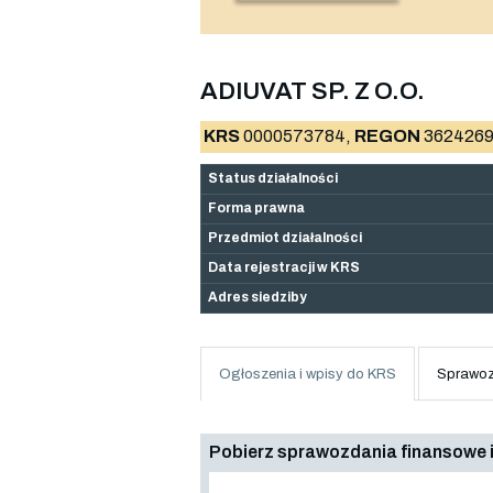
ADIUVAT SP. Z O.O.
KRS
0000573784,
REGON
3624269
Status działalności
Forma prawna
Przedmiot działalności
Data rejestracji w KRS
Adres siedziby
Ogłoszenia i wpisy do KRS
Sprawoz
Pobierz sprawozdania finansowe i