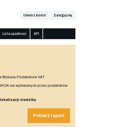
Utwórz konto
Zaloguj się
Lista upadłości
API
e Wykazu Podatników VAT
 SKOK-ów wybieranych przez podatników
 lokalizacji siedziby
Pobierz raport