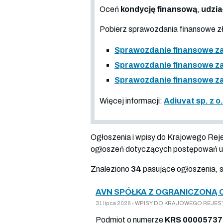
Oceń
kondycję finansową
,
udzia
Pobierz sprawozdania finansowe 
Sprawozdanie finansowe za
Sprawozdanie finansowe za
Sprawozdanie finansowe za
Więcej informacji:
Adiuvat sp. z 
Ogłoszenia i wpisy do Krajowego Re
ogłoszeń dotyczących postępowań up
Znaleziono
34
pasujące ogłoszenia, 
AVN SPÓŁKA Z OGRANICZONĄ 
31 lipca 2026 - WPISY DO KRAJOWEGO REJESTR
Podmiot o numerze
KRS 0000573