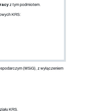
pracy
z tym podmiotem.
sowych KRS:
ospodarczym (MSiG), z wyłączeniem
ziału KRS.