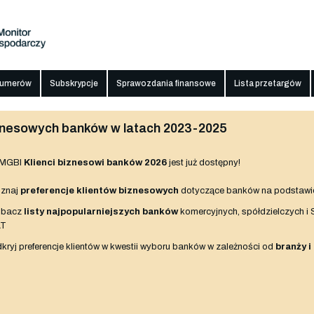
numerów
Subskrypcje
Sprawozdania finansowe
Lista przetargów
biznesowych banków w latach 2023-2025
 MGBI
Klienci biznesowi banków 2026
jest już dostępny!
znaj
preferencje klientów biznesowych
dotyczące banków na podstawi
obacz
listy najpopularniejszych banków
komercyjnych, spółdzielczych i
AT
kryj preferencje klientów w kwestii wyboru banków w zależności od
branży i