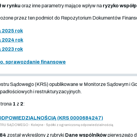
ł w rynku
oraz inne parametry mające wpływ na
ryzyko współ
złożone przez ten podmiot do Repozytorium Dokumentów Finan
 2025 rok
 2024 rok
 2023 rok
o.o. sprawozdanie finansowe
jestru Sądowego (KRS) opublikowane w Monitorze Sądowym i G
adłościowych i restrukturyzacyjnych.
strona
1
z
2
:
ODPOWIEDZIALNOŚCIĄ (KRS 0000684247)
U SĄDOWEGO - Kolejne - Spółki z ograniczoną odpowiedzialnością
784
został wykreślony z rubryki
Dane wspólników
pierwszego d