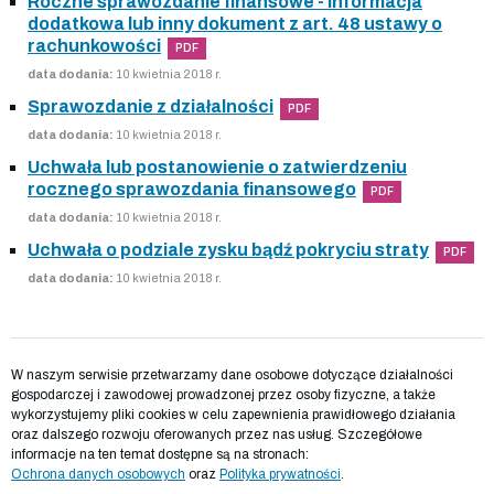
Roczne sprawozdanie finansowe - Informacja
dodatkowa lub inny dokument z art. 48 ustawy o
rachunkowości
PDF
data dodania:
10 kwietnia 2018 r.
Sprawozdanie z działalności
PDF
data dodania:
10 kwietnia 2018 r.
Uchwała lub postanowienie o zatwierdzeniu
rocznego sprawozdania finansowego
PDF
data dodania:
10 kwietnia 2018 r.
Uchwała o podziale zysku bądź pokryciu straty
PDF
data dodania:
10 kwietnia 2018 r.
W naszym serwisie przetwarzamy dane osobowe dotyczące działalności
gospodarczej i zawodowej prowadzonej przez osoby fizyczne, a także
wykorzystujemy pliki cookies w celu zapewnienia prawidłowego działania
oraz dalszego rozwoju oferowanych przez nas usług. Szczegółowe
informacje na ten temat dostępne są na stronach:
Ochrona danych osobowych
oraz
Polityka prywatności
.