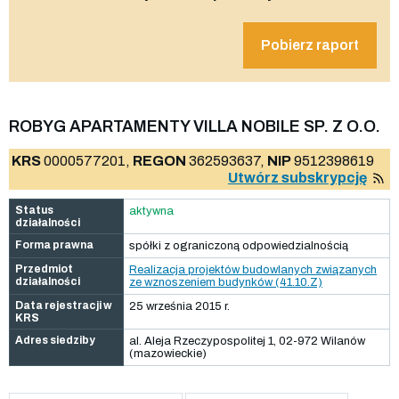
Pobierz raport
ROBYG APARTAMENTY VILLA NOBILE SP. Z O.O.
KRS
0000577201,
REGON
362593637,
NIP
9512398619
Utwórz subskrypcję
Status
aktywna
działalności
Forma prawna
spółki z ograniczoną odpowiedzialnością
Przedmiot
Realizacja projektów budowlanych związanych
działalności
ze wznoszeniem budynków (41.10.Z)
Data rejestracji w
25 września 2015 r.
KRS
Adres siedziby
al. Aleja Rzeczypospolitej 1, 02-972 Wilanów
(mazowieckie)