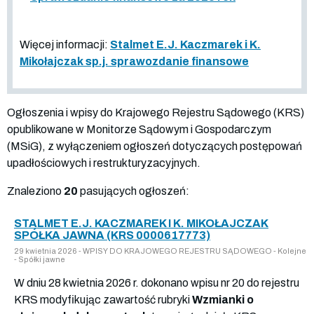
Więcej informacji:
Stalmet E.J. Kaczmarek i K.
Mikołajczak sp.j. sprawozdanie finansowe
Ogłoszenia i wpisy do Krajowego Rejestru Sądowego (KRS)
opublikowane w Monitorze Sądowym i Gospodarczym
(MSiG), z wyłączeniem ogłoszeń dotyczących postępowań
upadłościowych i restrukturyzacyjnych.
Znaleziono
20
pasujących ogłoszeń:
STALMET E.J. KACZMAREK I K. MIKOŁAJCZAK
SPÓŁKA JAWNA (KRS 0000617773)
29 kwietnia 2026 - WPISY DO KRAJOWEGO REJESTRU SĄDOWEGO - Kolejne
- Spółki jawne
W dniu 28 kwietnia 2026 r. dokonano wpisu nr 20 do rejestru
KRS modyfikując zawartość rubryki
Wzmianki o