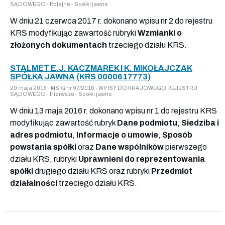
SĄDOWEGO - Kolejne - Spółki jawne
W dniu 21 czerwca 2017 r. dokonano wpisu nr 2 do rejestru
KRS modyfikując zawartość rubryki
Wzmianki o
złożonych dokumentach
trzeciego działu KRS.
STALMET E.J. KACZMAREK I K. MIKOŁAJCZAK
SPÓŁKA JAWNA (KRS 0000617773)
20 maja 2016 - MSiG nr 97/2016 - WPISY DO KRAJOWEGO REJESTRU
SĄDOWEGO - Pierwsze - Spółki jawne
W dniu 13 maja 2016 r. dokonano wpisu nr 1 do rejestru KRS
modyfikując zawartość rubryk
Dane podmiotu
,
Siedziba i
adres podmiotu
,
Informacje o umowie
,
Sposób
powstania spółki
oraz
Dane wspólników
pierwszego
działu KRS, rubryki
Uprawnieni do reprezentowania
spółki
drugiego działu KRS oraz rubryki
Przedmiot
działalności
trzeciego działu KRS.