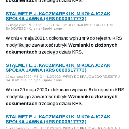
dokumentach
trzeciego działu KRS.
STALMET E.J. KACZMAREK I K. MIKOŁAJCZAK
SPÓŁKA JAWNA (KRS 0000617773)
12 maja 2021 - MSiG nr 90/2021 - WPISY DO KRAJOWEGO REJESTRU
SĄDOWEGO - Kolejne - Spółki jawne
W dniu 4 maja 2021 r. dokonano wpisu nr 9 do rejestru KRS
modyfikując zawartość rubryki
Wzmianki o złożonych
dokumentach
trzeciego działu KRS.
STALMET E.J. KACZMAREK I K. MIKOŁAJCZAK
SPÓŁKA JAWNA (KRS 0000617773)
10 czerwca 2020 - MSiG nr 112/2020 - WPISY DO KRAJOWEGO REJESTRU
SĄDOWEGO - Kolejne - Spółki jawne
W dniu 29 maja 2020 r. dokonano wpisu nr 8 do rejestru KRS
modyfikując zawartość rubryki
Wzmianki o złożonych
dokumentach
trzeciego działu KRS.
STALMET E.J. KACZMAREK I K. MIKOŁAJCZAK
SPÓŁKA JAWNA (KRS 0000617773)
10 czerwca 2020 - MSiG nr 112/2020 - WPISY DO KRAJOWEGO REJESTRU