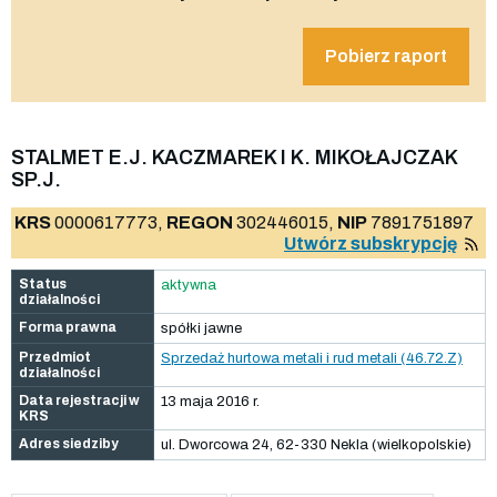
Pobierz raport
STALMET E.J. KACZMAREK I K. MIKOŁAJCZAK
SP.J.
KRS
0000617773,
REGON
302446015,
NIP
7891751897
Utwórz subskrypcję
Status
aktywna
działalności
Forma prawna
spółki jawne
Przedmiot
Sprzedaż hurtowa metali i rud metali (46.72.Z)
działalności
Data rejestracji w
13 maja 2016 r.
KRS
Adres siedziby
ul. Dworcowa 24, 62-330 Nekla (wielkopolskie)