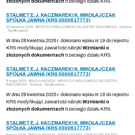
złożonych dokumentach
trzeciego działu KRS.
STALMET E.J. KACZMAREK I K. MIKOŁAJCZAK
SPÓŁKA JAWNA (KRS 0000617773)
29 kwietnia 2026 - WPISY DO KRAJOWEGO REJESTRU SĄDOWEGO - Kolejne
- Spółki jawne
W dniu 28 kwietnia 2026 r. dokonano wpisu nr 19 do rejestru
KRS modyfikując zawartość rubryki
Wzmianki o
złożonych dokumentach
trzeciego działu KRS.
STALMET E.J. KACZMAREK I K. MIKOŁAJCZAK
SPÓŁKA JAWNA (KRS 0000617773)
9 maja 2025 - MSiG nr 89/2025 - WPISY DO KRAJOWEGO REJESTRU
SĄDOWEGO - Kolejne - Spółki jawne
W dniu 28 kwietnia 2025 r. dokonano wpisu nr 18 do rejestru
KRS modyfikując zawartość rubryki
Wzmianki o
złożonych dokumentach
trzeciego działu KRS.
STALMET E.J. KACZMAREK I K. MIKOŁAJCZAK
SPÓŁKA JAWNA (KRS 0000617773)
9 maja 2025 - MSiG nr 89/2025 - WPISY DO KRAJOWEGO REJESTRU