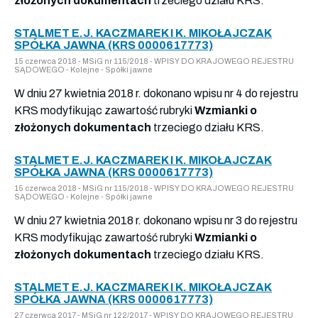
złożonych dokumentach
trzeciego działu KRS.
STALMET E.J. KACZMAREK I K. MIKOŁAJCZAK
SPÓŁKA JAWNA (KRS 0000617773)
15 czerwca 2018 - MSiG nr 115/2018 - WPISY DO KRAJOWEGO REJESTRU
SĄDOWEGO - Kolejne - Spółki jawne
W dniu 27 kwietnia 2018 r. dokonano wpisu nr 4 do rejestru
KRS modyfikując zawartość rubryki
Wzmianki o
złożonych dokumentach
trzeciego działu KRS.
STALMET E.J. KACZMAREK I K. MIKOŁAJCZAK
SPÓŁKA JAWNA (KRS 0000617773)
15 czerwca 2018 - MSiG nr 115/2018 - WPISY DO KRAJOWEGO REJESTRU
SĄDOWEGO - Kolejne - Spółki jawne
W dniu 27 kwietnia 2018 r. dokonano wpisu nr 3 do rejestru
KRS modyfikując zawartość rubryki
Wzmianki o
złożonych dokumentach
trzeciego działu KRS.
STALMET E.J. KACZMAREK I K. MIKOŁAJCZAK
SPÓŁKA JAWNA (KRS 0000617773)
27 czerwca 2017 - MSiG nr 122/2017 - WPISY DO KRAJOWEGO REJESTRU