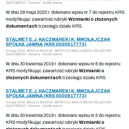
SĄDOWEGO - Kolejne - Spółki jawne
W dniu 29 maja 2020 r. dokonano wpisu nr 7 do rejestru KRS
modyfikując zawartość rubryki
Wzmianki o złożonych
dokumentach
trzeciego działu KRS.
STALMET E.J. KACZMAREK I K. MIKOŁAJCZAK
SPÓŁKA JAWNA (KRS 0000617773)
9 maja 2019 - MSiG nr 89/2019 - WPISY DO KRAJOWEGO REJESTRU
SĄDOWEGO - Kolejne - Spółki jawne
W dniu 30 kwietnia 2019 r. dokonano wpisu nr 6 do rejestru
KRS modyfikując zawartość rubryki
Wzmianki o
złożonych dokumentach
trzeciego działu KRS.
STALMET E.J. KACZMAREK I K. MIKOŁAJCZAK
SPÓŁKA JAWNA (KRS 0000617773)
9 maja 2019 - MSiG nr 89/2019 - WPISY DO KRAJOWEGO REJESTRU
SĄDOWEGO - Kolejne - Spółki jawne
W dniu 30 kwietnia 2019 r. dokonano wpisu nr 5 do rejestru
KRS modyfikując zawartość rubryki
Wzmianki o