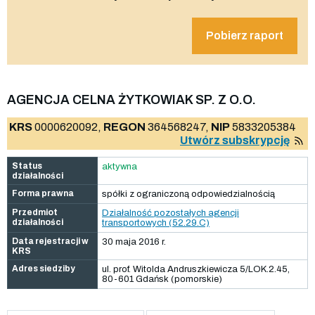
Pobierz raport
AGENCJA CELNA ŻYTKOWIAK SP. Z O.O.
KRS
0000620092,
REGON
364568247,
NIP
5833205384
Utwórz subskrypcję
Status
aktywna
działalności
Forma prawna
spółki z ograniczoną odpowiedzialnością
Przedmiot
Działalność pozostałych agencji
działalności
transportowych (52.29.C)
Data rejestracji w
30 maja 2016 r.
KRS
Adres siedziby
ul. prof. Witolda Andruszkiewicza 5/LOK.2.45,
80-601 Gdańsk (pomorskie)