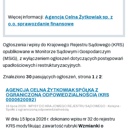
Więcej informacji:
Agencja Celna Żytkowiak sp. z
o.o. sprawozdanie finansowe
Ogłoszenia i wpisy do Krajowego Rejestru Sądowego (KRS)
opublikowane w Monitorze Sądowym i Gospodarczym
(MSiG), z wyłączeniem ogłoszeń dotyczących postępowań
upadłościowych i restrukturyzacyjnych.
Znaleziono
30
pasujących ogłoszeń, strona
1
z
2
:
AGENCJA CELNA ŻYTKOWIAK SPÓŁKA Z
OGRANICZONĄ ODPOWIEDZIALNOŚCIĄ (KRS
0000620092)
16 lipca 2026 - WPISY DO KRAJOWEGO REJESTRU SĄDOWEGO - Kolejne -
Spółki z ograniczoną odpowiedzialnością
W dniu 15 lipca 2026 r. dokonano wpisu nr 32 do rejestru
KRS modyfikując zawartość rubryki
Wzmianki o