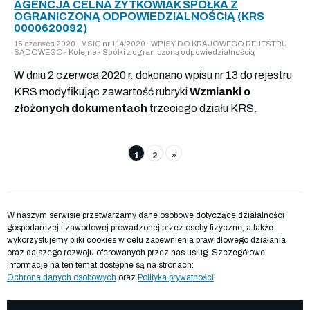
AGENCJA CELNA ŻYTKOWIAK SPÓŁKA Z
OGRANICZONĄ ODPOWIEDZIALNOŚCIĄ (KRS
0000620092)
15 czerwca 2020 - MSiG nr 114/2020 - WPISY DO KRAJOWEGO REJESTRU
SĄDOWEGO - Kolejne - Spółki z ograniczoną odpowiedzialnością
W dniu 2 czerwca 2020 r. dokonano wpisu nr 13 do rejestru
KRS modyfikując zawartość rubryki
Wzmianki o
złożonych dokumentach
trzeciego działu KRS.
1
2
»
W naszym serwisie przetwarzamy dane osobowe dotyczące działalności
gospodarczej i zawodowej prowadzonej przez osoby fizyczne, a także
wykorzystujemy pliki cookies w celu zapewnienia prawidłowego działania
oraz dalszego rozwoju oferowanych przez nas usług. Szczegółowe
informacje na ten temat dostępne są na stronach:
Ochrona danych osobowych
oraz
Polityka prywatności
.