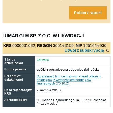
Pobierz raport
LUMAR GLM SP. Z O.O. W LIKWIDACJI
KRS
0000631682,
REGON
365143159,
NIP
1251644936
Utwórz subskrypcję
Status
aktywna
działalności
Forma prawna
spółki z ograniczoną odpowiedzialnością
Przedmiot
Działalność firm centralnych (head offices) i
działalności
holdingów, z wyłączeniem holdingów
finansowych (70.10.Z)
Data rejestracji w
9 sierpnia 2016 r.
KRS
Adres siedziby
ul. Lucjana Bajkowskiego 14, 05-220 Zielonka
(mazowieckie)