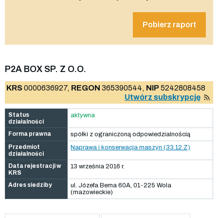
Pobierz raport
P2A BOX SP. Z O.O.
KRS
0000636927,
REGON
365390544,
NIP
5242808458
Utwórz subskrypcję
Status
aktywna
działalności
Forma prawna
spółki z ograniczoną odpowiedzialnością
Przedmiot
Naprawa i konserwacja maszyn (33.12.Z)
działalności
Data rejestracji w
13 września 2016 r.
KRS
Adres siedziby
ul. Józefa Bema 60A, 01-225 Wola
(mazowieckie)