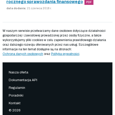
rocznego sprawozdania finansowego
PDF
data dodania:
21 czerwca 2018 r.
W naszym serwisie przetwarzamy dane osobowe dotyczące działalności
gospodarczej i zawodowej prowadzonej przez osoby fizyczne, a także
wykorzystujemy pliki cookies w celu zapewnienia prawidłowego działania
oraz dalszego rozwoju oferowanych przez nas usług. Szczegółowe
informacje na ten temat dostępne są na stronach:
Ochrona danych osobowych
oraz
Polityka prywatności
.
Nasza oferta
Dokumentacja API
Regulamin
Poradniki
Kontakt
© 2026