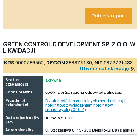
Pobierz raport
GREEN CONTROL & DEVELOPMENT SP. Z O.O. W
LIKWIDACJI
KRS
0000786552,
REGON
383374130,
NIP
9372721433
Utwórz subskrypcję
Status
aktywna
działalności
Forma prawna
spółki z ograniczoną odpowiedzialnością
Przedmiot
Działalność firm centralnych (head offices) i
działalności
holdingów, z wyłączeniem holdingów
finansowych (70.10.Z)
Data rejestracji w
16 maja 2019 r.
KRS
Adres siedziby
ul. Szczęśliwa 6, 43-300 Bielsko-Biała (śląskie)