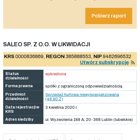
Pobierz raport
SALEO SP. Z O.O. W LIKWIDACJI
KRS
0000836869,
REGON
385888553,
NIP
9462696532
Utwórz subskrypcję
Status
wykreślona
działalności
Forma prawna
spółki z ograniczoną odpowiedzialnością
Przedmiot
Sprzedaż hurtowa niewyspecjalizowana
działalności
(46.90.Z)
Data rejestracji w
3 kwietnia 2020 r.
KRS
Adres siedziby
ul. Wyzwolenia 188 A, 20-368 Lublin (lubelskie)