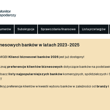
numerów
Subskrypcje
Sprawozdania finansowe
Lista przetargów
biznesowych banków w latach 2023-2025
 MGBI
Klienci biznesowi banków 2026
jest już dostępny!
znaj
preferencje klientów biznesowych
dotyczące banków na podstawi
obacz
listy najpopularniejszych banków
komercyjnych, spółdzielczych i
AT
kryj preferencje klientów w kwestii wyboru banków w zależności od
branży i