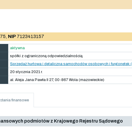
75,
NIP
7123413157
aktywna
spółki z ograniczoną odpowiedzialnością
Sprzedaż hurtowa i detaliczna samochodów osobowych i furgonetek (
20 stycznia 2021 r.
al. Aleja Jana Pawła II 27, 00-867 Wola (mazowieckie)
dania finansowe
inansowych podmiotów z Krajowego Rejestru Sądowego