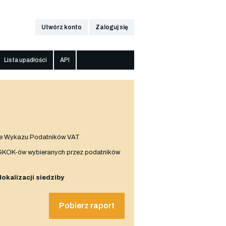
Utwórz konto
Zaloguj się
Lista upadłości
API
e Wykazu Podatników VAT
 SKOK-ów wybieranych przez podatników
 lokalizacji siedziby
Pobierz raport