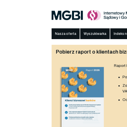
Nasza oferta
Wyszukiwarka
Indeks 
Pobierz raport o klientach 
Raport
Po
Z
V
Od