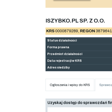
ISZYBKO.PL SP. Z O.O.
KRS
0000879289,
REGON
3879641
Status działalności
Forma prawna
Przedmiot działalności
Data rejestracji w KRS
Adres siedziby
Ogłoszenia i wpisy do KRS
Sprawoz
Uzyskaj dostęp do sprawozdań f