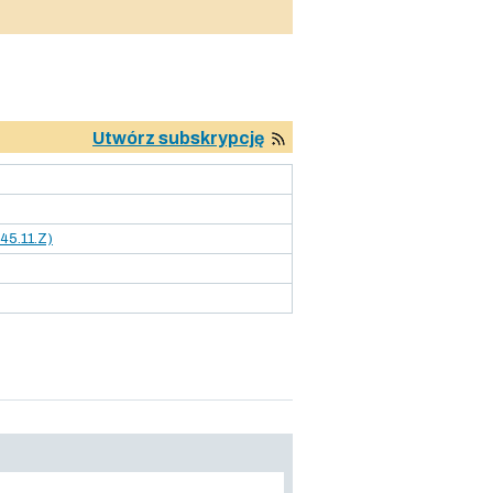
Utwórz subskrypcję
45.11.Z)