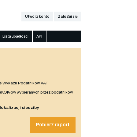
Utwórz konto
Zaloguj się
Lista upadłości
API
e Wykazu Podatników VAT
 SKOK-ów wybieranych przez podatników
 lokalizacji siedziby
Pobierz raport