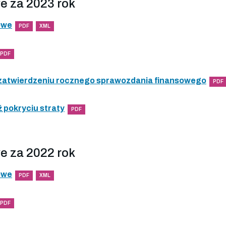
e za 2023 rok
owe
PDF
XML
PDF
 zatwierdzeniu rocznego sprawozdania finansowego
PDF
 pokryciu straty
PDF
e za 2022 rok
owe
PDF
XML
PDF