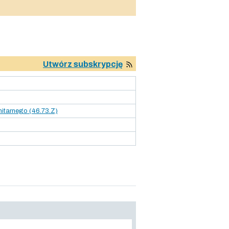
Utwórz subskrypcję
itarnego (46.73.Z)