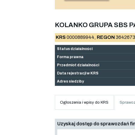
KOLANKO GRUPA SBS PA
KRS
0000889944,
REGON
3642673
Status działalności
Forma prawna
Przedmiot działalności
Data rejestracji w KRS
Adres siedziby
Ogłoszenia i wpisy do KRS
Sprawoz
Uzyskaj dostęp do sprawozdań f