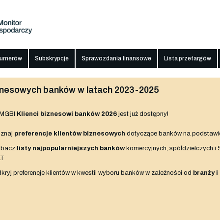
numerów
Subskrypcje
Sprawozdania finansowe
Lista przetargów
biznesowych banków w latach 2023-2025
 MGBI
Klienci biznesowi banków 2026
jest już dostępny!
znaj
preferencje klientów biznesowych
dotyczące banków na podstawi
obacz
listy najpopularniejszych banków
komercyjnych, spółdzielczych i
AT
kryj preferencje klientów w kwestii wyboru banków w zależności od
branży i