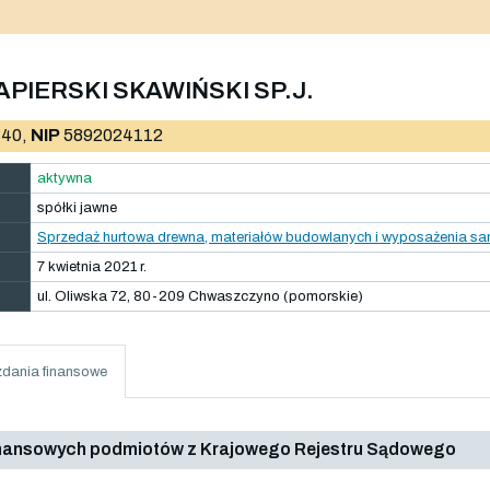
PIERSKI SKAWIŃSKI SP.J.
40,
NIP
5892024112
aktywna
spółki jawne
Sprzedaż hurtowa drewna, materiałów budowlanych i wyposażenia san
7 kwietnia 2021 r.
ul. Oliwska 72, 80-209 Chwaszczyno (pomorskie)
dania finansowe
inansowych podmiotów z Krajowego Rejestru Sądowego