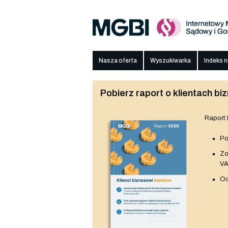
Nasza oferta
Wyszukiwarka
Indeks 
Pobierz raport o klientach 
Raport
Po
Z
V
Od