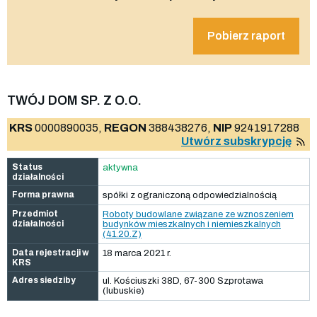
Pobierz raport
TWÓJ DOM SP. Z O.O.
KRS
0000890035,
REGON
388438276,
NIP
9241917288
Utwórz subskrypcję
Status
aktywna
działalności
Forma prawna
spółki z ograniczoną odpowiedzialnością
Przedmiot
Roboty budowlane związane ze wznoszeniem
działalności
budynków mieszkalnych i niemieszkalnych
(41.20.Z)
Data rejestracji w
18 marca 2021 r.
KRS
Adres siedziby
ul. Kościuszki 38D, 67-300 Szprotawa
(lubuskie)