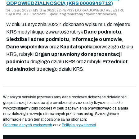
ODPOWIEDZIALNOŚCIĄ (KRS 0000949712)
14 lutego 2022 - MSiG nr 30/2022 - WPISY DO KRAJOWEGO REJESTRU
SĄDOWEGO - Pierwsze - Spółki z ograniczoną odpowiedzialnością
W dniu 31 stycznia 2022 r. dokonano wpisu nr 1 do rejestru
KRS modyfikując zawartość rubryk
Dane podmiotu
,
Siedziba i adres podmiotu
,
Informacje o umowie
,
Dane wspólników
oraz
Kapitał spółki
pierwszego działu
KRS, rubryki
Organ uprawniony do reprezentacji
podmiotu
drugiego działu KRS oraz rubryki
Przedmiot
działalności
trzeciego działu KRS.
W naszym serwisie przetwarzamy dane osobowe dotyczące działalności
gospodarczej i zawodowej prowadzonej przez osoby fizyczne, a także
wykorzystujemy pliki cookies w celu zapewnienia prawidłowego działania
oraz dalszego rozwoju oferowanych przez nas usług. Szczegółowe
informacje na ten temat dostępne są na stronach:
Ochrona danych osobowych
oraz
Polityka prywatności
.