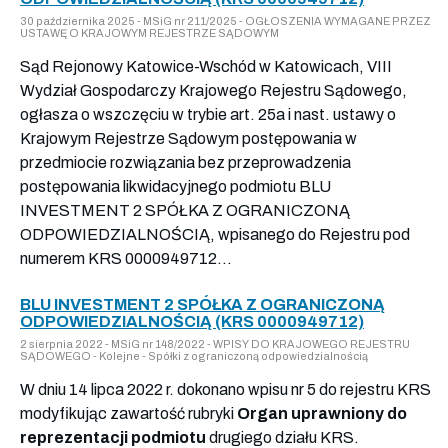
30 października 2025 - MSiG nr 211/2025 - OGŁOSZENIA WYMAGANE PRZEZ
USTAWĘ O KRAJOWYM REJESTRZE SĄDOWYM
Sąd Rejonowy Katowice-Wschód w Katowicach, VIII
Wydział Gospodarczy Krajowego Rejestru Sądowego,
ogłasza o wszczęciu w trybie art. 25a i nast. ustawy o
Krajowym Rejestrze Sądowym postępowania w
przedmiocie rozwiązania bez przeprowadzenia
postępowania likwidacyjnego podmiotu BLU
INVESTMENT 2 SPÓŁKA Z OGRANICZONĄ
ODPOWIEDZIALNOŚCIĄ, wpisanego do Rejestru pod
numerem KRS 0000949712...
BLU INVESTMENT 2 SPÓŁKA Z OGRANICZONĄ
ODPOWIEDZIALNOŚCIĄ (KRS 0000949712)
2 sierpnia 2022 - MSiG nr 148/2022 - WPISY DO KRAJOWEGO REJESTRU
SĄDOWEGO - Kolejne - Spółki z ograniczoną odpowiedzialnością
W dniu 14 lipca 2022 r. dokonano wpisu nr 5 do rejestru KRS
modyfikując zawartość rubryki
Organ uprawniony do
reprezentacji podmiotu
drugiego działu KRS.