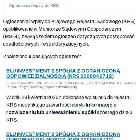
Ogłoszenia i wpisy do KRS
Ogłoszenia i wpisy do Krajowego Rejestru Sądowego (KRS)
opublikowane w Monitorze Sądowym i Gospodarczym
(MSiG), z wyłączeniem ogłoszeń dotyczących postępowań
upadłościowych i restrukturyzacyjnych.
Znaleziono
6
pasujących ogłoszeń:
BLU INVESTMENT 2 SPÓŁKA Z OGRANICZONĄ
ODPOWIEDZIALNOŚCIĄ (KRS 0000949712)
30 kwietnia 2026 - WPISY DO KRAJOWEGO REJESTRU SĄDOWEGO - Kolejne
- Spółki z ograniczoną odpowiedzialnością
W dniu 29 kwietnia 2026 r. dokonano wpisu nr 6 do rejestru
KRS modyfikując zawartość rubryki
Informacje o
rozwiązaniu lub unieważnieniu spółki
szóstego działu
KRS.
BLU INVESTMENT 2 SPÓŁKA Z OGRANICZONĄ
ODPOWIEDZIALNOŚCIĄ (KRS 0000949712)