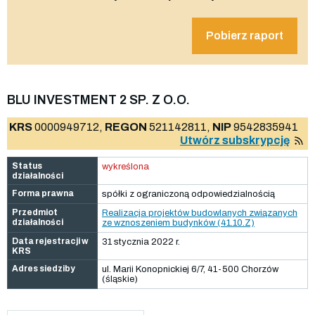
Pobierz raport
BLU INVESTMENT 2 SP. Z O.O.
KRS
0000949712,
REGON
521142811,
NIP
9542835941
Utwórz subskrypcję
Status
wykreślona
działalności
Forma prawna
spółki z ograniczoną odpowiedzialnością
Przedmiot
Realizacja projektów budowlanych związanych
działalności
ze wznoszeniem budynków (41.10.Z)
Data rejestracji w
31 stycznia 2022 r.
KRS
Adres siedziby
ul. Marii Konopnickiej 6/7, 41-500 Chorzów
(śląskie)