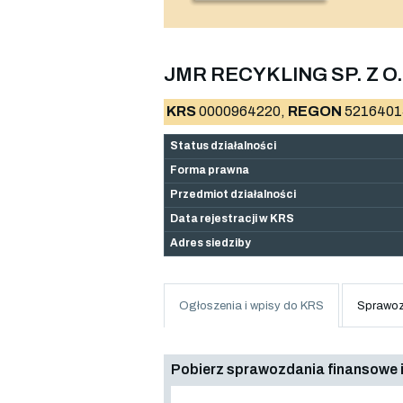
JMR RECYKLING SP. Z O.
KRS
0000964220,
REGON
5216401
Status działalności
Forma prawna
Przedmiot działalności
Data rejestracji w KRS
Adres siedziby
Ogłoszenia i wpisy do KRS
Sprawoz
Pobierz sprawozdania finansowe i