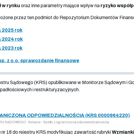
ł w rynku
oraz inne parametry mające wpływ na
ryzyko współ
złożone przez ten podmiot do Repozytorium Dokumentów Finan
 2025 rok
 2024 rok
 2023 rok
sp. z o.o. sprawozdanie finansowe
jestru Sądowego (KRS) opublikowane w Monitorze Sądowym i G
adłościowych i restrukturyzacyjnych.
RANICZONĄ ODPOWIEDZIALNOŚCIĄ (KRS 0000964220)
 SĄDOWEGO - Kolejne - Spółki z ograniczoną odpowiedzialnością
u nr 18 do rejestru KRS modyfikując zawartość rubryki
Wzmianki