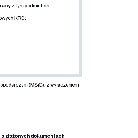
pracy
z tym podmiotem.
sowych KRS:
ospodarczym (MSiG), z wyłączeniem
 o złożonych dokumentach