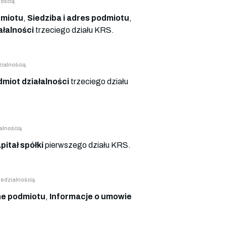
ością
miotu
,
Siedziba i adres podmiotu
,
ałalności
trzeciego działu KRS.
ialnością
miot działalności
trzeciego działu
alnością
pitał spółki
pierwszego działu KRS.
edzialnością
e podmiotu
,
Informacje o umowie