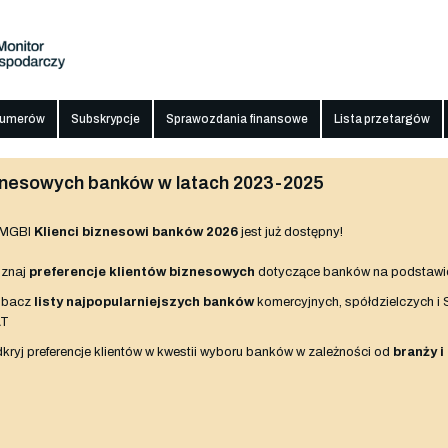
numerów
Subskrypcje
Sprawozdania finansowe
Lista przetargów
biznesowych banków w latach 2023-2025
 MGBI
Klienci biznesowi banków 2026
jest już dostępny!
znaj
preferencje klientów biznesowych
dotyczące banków na podstawi
obacz
listy najpopularniejszych banków
komercyjnych, spółdzielczych i
AT
kryj preferencje klientów w kwestii wyboru banków w zależności od
branży i