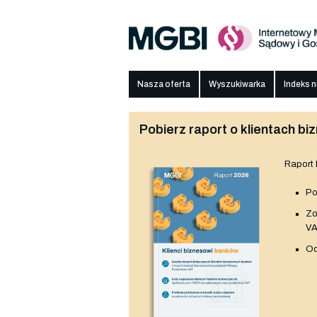
Nasza oferta
Wyszukiwarka
Indeks 
Pobierz raport o klientach 
Raport
Po
Z
V
Od