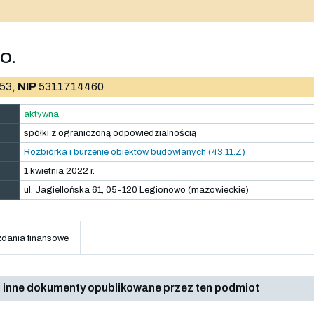
O.
53,
NIP
5311714460
aktywna
spółki z ograniczoną odpowiedzialnością
Rozbiórka i burzenie obiektów budowlanych (43.11.Z)
1 kwietnia 2022 r.
ul. Jagiellońska 61, 05-120 Legionowo (mazowieckie)
dania finansowe
 inne dokumenty opublikowane przez ten podmiot