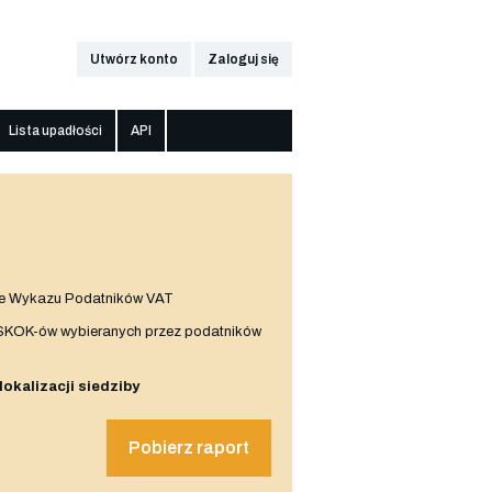
Utwórz konto
Zaloguj się
Lista upadłości
API
e Wykazu Podatników VAT
 SKOK-ów wybieranych przez podatników
 lokalizacji siedziby
Pobierz raport