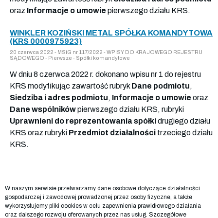
oraz
Informacje o umowie
pierwszego działu KRS.
WINKLER KOZIŃSKI METAL SPÓŁKA KOMANDYTOWA
(KRS 0000975923)
20 czerwca 2022 - MSiG nr 117/2022 - WPISY DO KRAJOWEGO REJESTRU
SĄDOWEGO - Pierwsze - Spółki komandytowe
W dniu 8 czerwca 2022 r. dokonano wpisu nr 1 do rejestru
KRS modyfikując zawartość rubryk
Dane podmiotu
,
Siedziba i adres podmiotu
,
Informacje o umowie
oraz
Dane wspólników
pierwszego działu KRS, rubryki
Uprawnieni do reprezentowania spółki
drugiego działu
KRS oraz rubryki
Przedmiot działalności
trzeciego działu
KRS.
W naszym serwisie przetwarzamy dane osobowe dotyczące działalności
gospodarczej i zawodowej prowadzonej przez osoby fizyczne, a także
wykorzystujemy pliki cookies w celu zapewnienia prawidłowego działania
oraz dalszego rozwoju oferowanych przez nas usług. Szczegółowe