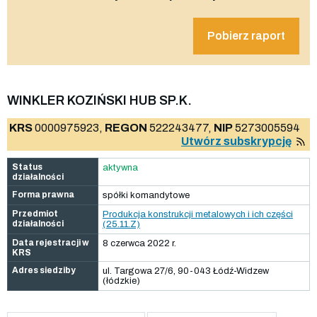
Pobierz raport
WINKLER KOZIŃSKI HUB SP.K.
KRS
0000975923,
REGON
522243477,
NIP
5273005594
Utwórz subskrypcję
Status
aktywna
działalności
Forma prawna
spółki komandytowe
Przedmiot
Produkcja konstrukcji metalowych i ich części
działalności
(25.11.Z)
Data rejestracji w
8 czerwca 2022 r.
KRS
Adres siedziby
ul. Targowa 27/6, 90-043 Łódź-Widzew
(łódzkie)