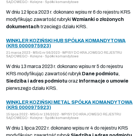
SĄDOWEGO - Kolejne - Spółki komandytowe
W dniu 12 lipca 2023 r. dokonano wpisu nr 6 do rejestru KRS
modyfikując zawartość rubryki
Wzmianki o złożonych
dokumentach
trzeciego działu KRS.
WINKLER KOZIŃSKI HUB SPÓŁKA KOMANDYTOWA
(KRS 0000975923)
21 marca 2023 - MSiG nr 56/2023 - WPISY DO KRAJOWEGO REJESTRU
SĄDOWEGO - Kolejne - Spółki komandytowe
W dniu 13 marca 2023 r. dokonano wpisu nr 5 do rejestru
KRS modyfikując zawartość rubryk
Dane podmiotu
,
Siedziba i adres podmiotu
oraz
Informacje o umowie
pierwszego działu KRS.
WINKLER KOZIŃSKI METAL SPÓŁKA KOMANDYTOWA
(KRS 0000975923)
15 lipca 2022 - MSiG nr 136/2022 - WPISY DO KRAJOWEGO REJESTRU
SĄDOWEGO - Kolejne - Spółki komandytowe
W dniu 1 lipca 2022 r. dokonano wpisu nr 4 do rejestru KRS
modyfikując zawartość rubryk
Siedziba i adres podmiotu