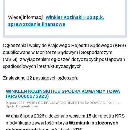
Więcej informacji:
Winkler Koziński Hub sp.k.
sprawozdanie finansowe
Ogłoszenia i wpisy do Krajowego Rejestru Sądowego (KRS)
opublikowane w Monitorze Sądowym i Gospodarczym
(MSiG), z wyłączeniem ogłoszeń dotyczących postępowań
upadłościowych i restrukturyzacyjnych.
Znaleziono
12
pasujących ogłoszeń:
WINKLER KOZIŃSKI HUB SPÓŁKA KOMANDYTOWA
(KRS 0000975923)
9 lipca 2026 - WPISY DO KRAJOWEGO REJESTRU SĄDOWEGO - Kolejne -
Spółki komandytowe
W dniu 8 lipca 2026 r. dokonano wpisu nr 15 do rejestru KRS
modyfikując zawartość rubryki
Wzmianki o złożonych
dokumentach
trzeciego działu KRS.