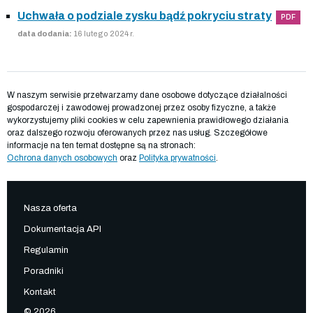
Uchwała o podziale zysku bądź pokryciu straty
PDF
data dodania:
16 lutego 2024 r.
W naszym serwisie przetwarzamy dane osobowe dotyczące działalności
gospodarczej i zawodowej prowadzonej przez osoby fizyczne, a także
wykorzystujemy pliki cookies w celu zapewnienia prawidłowego działania
oraz dalszego rozwoju oferowanych przez nas usług. Szczegółowe
informacje na ten temat dostępne są na stronach:
Ochrona danych osobowych
oraz
Polityka prywatności
.
Nasza oferta
Dokumentacja API
Regulamin
Poradniki
Kontakt
© 2026