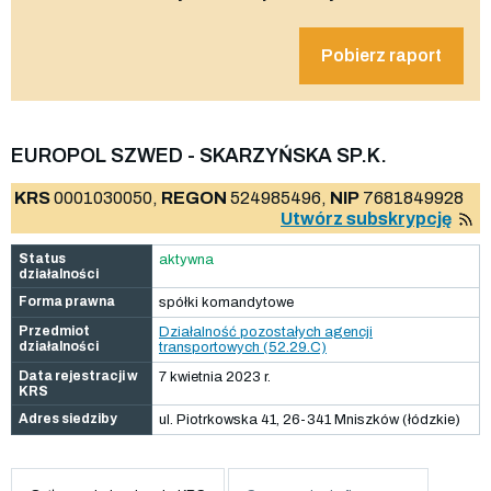
Pobierz raport
EUROPOL SZWED - SKARZYŃSKA SP.K.
KRS
0001030050,
REGON
524985496,
NIP
7681849928
Utwórz subskrypcję
Status
aktywna
działalności
Forma prawna
spółki komandytowe
Przedmiot
Działalność pozostałych agencji
działalności
transportowych (52.29.C)
Data rejestracji w
7 kwietnia 2023 r.
KRS
Adres siedziby
ul. Piotrkowska 41, 26-341 Mniszków (łódzkie)