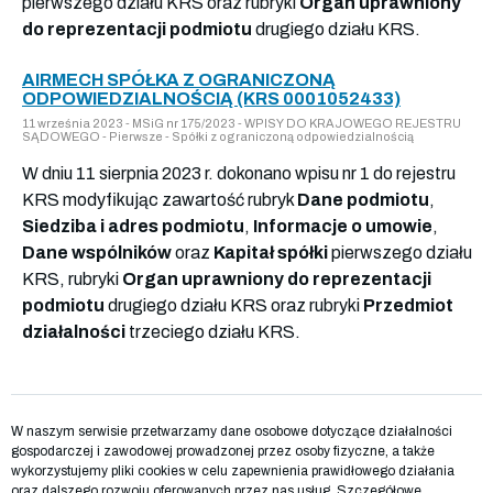
pierwszego działu KRS oraz rubryki
Organ uprawniony
do reprezentacji podmiotu
drugiego działu KRS.
AIRMECH SPÓŁKA Z OGRANICZONĄ
ODPOWIEDZIALNOŚCIĄ (KRS 0001052433)
11 września 2023 - MSiG nr 175/2023 - WPISY DO KRAJOWEGO REJESTRU
SĄDOWEGO - Pierwsze - Spółki z ograniczoną odpowiedzialnością
W dniu 11 sierpnia 2023 r. dokonano wpisu nr 1 do rejestru
KRS modyfikując zawartość rubryk
Dane podmiotu
,
Siedziba i adres podmiotu
,
Informacje o umowie
,
Dane wspólników
oraz
Kapitał spółki
pierwszego działu
KRS, rubryki
Organ uprawniony do reprezentacji
podmiotu
drugiego działu KRS oraz rubryki
Przedmiot
działalności
trzeciego działu KRS.
W naszym serwisie przetwarzamy dane osobowe dotyczące działalności
gospodarczej i zawodowej prowadzonej przez osoby fizyczne, a także
wykorzystujemy pliki cookies w celu zapewnienia prawidłowego działania
oraz dalszego rozwoju oferowanych przez nas usług. Szczegółowe