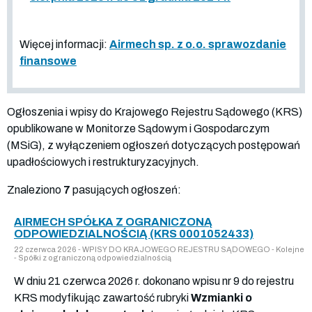
Więcej informacji:
Airmech sp. z o.o. sprawozdanie
finansowe
Ogłoszenia i wpisy do Krajowego Rejestru Sądowego (KRS)
opublikowane w Monitorze Sądowym i Gospodarczym
(MSiG), z wyłączeniem ogłoszeń dotyczących postępowań
upadłościowych i restrukturyzacyjnych.
Znaleziono
7
pasujących ogłoszeń:
AIRMECH SPÓŁKA Z OGRANICZONĄ
ODPOWIEDZIALNOŚCIĄ (KRS 0001052433)
22 czerwca 2026 - WPISY DO KRAJOWEGO REJESTRU SĄDOWEGO - Kolejne
- Spółki z ograniczoną odpowiedzialnością
W dniu 21 czerwca 2026 r. dokonano wpisu nr 9 do rejestru
KRS modyfikując zawartość rubryki
Wzmianki o