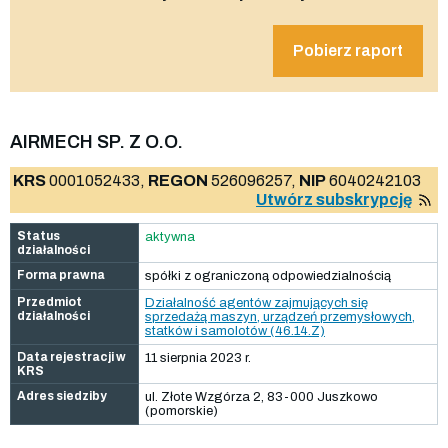
Pobierz raport
AIRMECH SP. Z O.O.
KRS
0001052433,
REGON
526096257,
NIP
6040242103
Utwórz subskrypcję
Status
aktywna
działalności
Forma prawna
spółki z ograniczoną odpowiedzialnością
Przedmiot
Działalność agentów zajmujących się
działalności
sprzedażą maszyn, urządzeń przemysłowych,
statków i samolotów (46.14.Z)
Data rejestracji w
11 sierpnia 2023 r.
KRS
Adres siedziby
ul. Złote Wzgórza 2, 83-000 Juszkowo
(pomorskie)