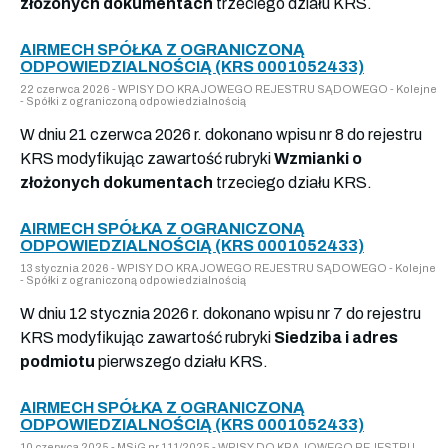
złożonych dokumentach
trzeciego działu KRS.
AIRMECH SPÓŁKA Z OGRANICZONĄ
ODPOWIEDZIALNOŚCIĄ (KRS 0001052433)
22 czerwca 2026 - WPISY DO KRAJOWEGO REJESTRU SĄDOWEGO - Kolejne
- Spółki z ograniczoną odpowiedzialnością
W dniu 21 czerwca 2026 r. dokonano wpisu nr 8 do rejestru
KRS modyfikując zawartość rubryki
Wzmianki o
złożonych dokumentach
trzeciego działu KRS.
AIRMECH SPÓŁKA Z OGRANICZONĄ
ODPOWIEDZIALNOŚCIĄ (KRS 0001052433)
13 stycznia 2026 - WPISY DO KRAJOWEGO REJESTRU SĄDOWEGO - Kolejne
- Spółki z ograniczoną odpowiedzialnością
W dniu 12 stycznia 2026 r. dokonano wpisu nr 7 do rejestru
KRS modyfikując zawartość rubryki
Siedziba i adres
podmiotu
pierwszego działu KRS.
AIRMECH SPÓŁKA Z OGRANICZONĄ
ODPOWIEDZIALNOŚCIĄ (KRS 0001052433)
10 czerwca 2025 - MSiG nr 111/2025 - WPISY DO KRAJOWEGO REJESTRU