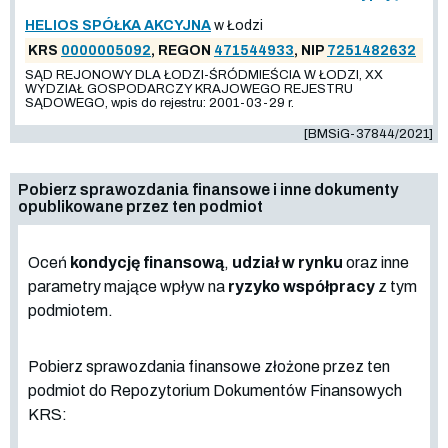
HELIOS SPÓŁKA AKCYJNA
w Łodzi
KRS
0000005092
, REGON
471544933
, NIP
7251482632
SĄD REJONOWY DLA ŁODZI-ŚRÓDMIEŚCIA W ŁODZI, XX
WYDZIAŁ GOSPODARCZY KRAJOWEGO REJESTRU
SĄDOWEGO, wpis do rejestru: 2001-03-29 r.
[BMSiG-37844/2021]
Pobierz sprawozdania finansowe i inne dokumenty
opublikowane przez ten podmiot
Oceń
kondycję finansową
,
udział w rynku
oraz inne
parametry mające wpływ na
ryzyko współpracy
z tym
podmiotem.
Pobierz sprawozdania finansowe złożone przez ten
podmiot do Repozytorium Dokumentów Finansowych
KRS: