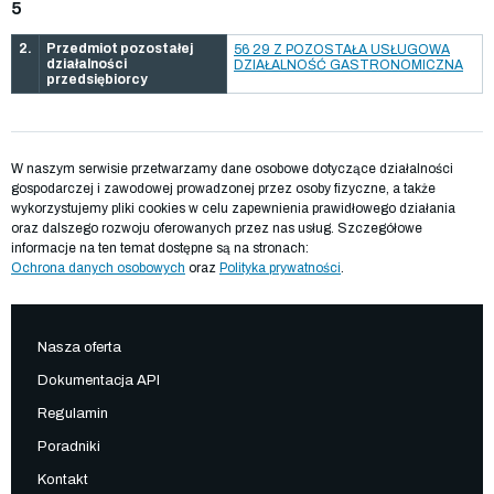
5
2.
Przedmiot pozostałej
56 29 Z POZOSTAŁA USŁUGOWA
działalności
DZIAŁALNOŚĆ GASTRONOMICZNA
przedsiębiorcy
W naszym serwisie przetwarzamy dane osobowe dotyczące działalności
gospodarczej i zawodowej prowadzonej przez osoby fizyczne, a także
wykorzystujemy pliki cookies w celu zapewnienia prawidłowego działania
oraz dalszego rozwoju oferowanych przez nas usług. Szczegółowe
informacje na ten temat dostępne są na stronach:
Ochrona danych osobowych
oraz
Polityka prywatności
.
Nasza oferta
Dokumentacja API
Regulamin
Poradniki
Kontakt