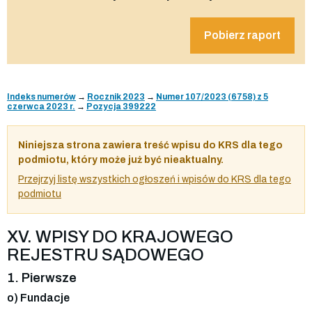
Pobierz raport
Indeks numerów
→
Rocznik 2023
→
Numer 107/2023 (6758) z 5
czerwca 2023 r.
→
Pozycja 399222
Niniejsza strona zawiera treść wpisu do KRS dla tego
podmiotu, który może już być nieaktualny.
Przejrzyj listę wszystkich ogłoszeń i wpisów do KRS dla tego
podmiotu
XV. WPISY DO KRAJOWEGO
REJESTRU SĄDOWEGO
1. Pierwsze
o) Fundacje