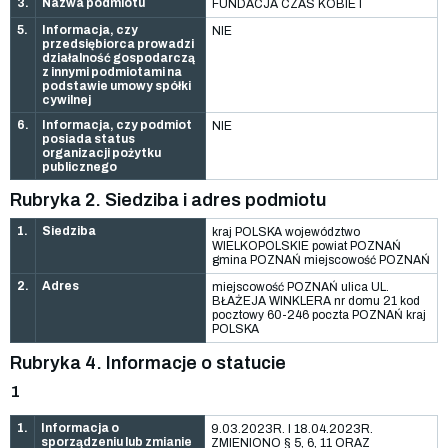
3.
Nazwa podmiotu
FUNDACJA CZAS KOBIET
5.
Informacja, czy
NIE
przedsiębiorca prowadzi
działalność gospodarczą
z innymi podmiotami na
podstawie umowy spółki
cywilnej
6.
Informacja, czy podmiot
NIE
posiada status
organizacji pożytku
publicznego
Rubryka 2. Siedziba i adres podmiotu
1.
Siedziba
kraj POLSKA województwo
WIELKOPOLSKIE powiat POZNAŃ
gmina POZNAŃ miejscowość POZNAŃ
2.
Adres
miejscowość POZNAŃ ulica UL.
BŁAŻEJA WINKLERA nr domu 21 kod
pocztowy 60-246 poczta POZNAŃ kraj
POLSKA
Rubryka 4. Informacje o statucie
1
1.
Informacja o
9.03.2023R. I 18.04.2023R.
sporządzeniu lub zmianie
ZMIENIONO § 5, 6, 11 ORAZ