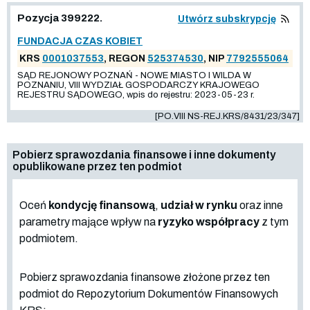
Pozycja 399222.
Utwórz subskrypcję
FUNDACJA CZAS KOBIET
KRS
0001037553
, REGON
525374530
, NIP
7792555064
SĄD REJONOWY POZNAŃ - NOWE MIASTO I WILDA W
POZNANIU, VIII WYDZIAŁ GOSPODARCZY KRAJOWEGO
REJESTRU SĄDOWEGO, wpis do rejestru: 2023-05-23 r.
[PO.VIII NS-REJ.KRS/8431/23/347]
Pobierz sprawozdania finansowe i inne dokumenty
opublikowane przez ten podmiot
Oceń
kondycję finansową
,
udział w rynku
oraz inne
parametry mające wpływ na
ryzyko współpracy
z tym
podmiotem.
Pobierz sprawozdania finansowe złożone przez ten
podmiot do Repozytorium Dokumentów Finansowych