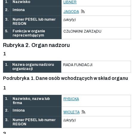
1.
Nazwisko
LIBNER
2.
Imiona
JAGODA
3.
Numer PESEL lub numer
(ukryty)
REGON
5.
Funkcja w organie
CZŁONKINI ZARZĄDU
reprezentującym
Rubryka 2. Organ nadzoru
1
1.
Nazwa organu nadzoru
RADA FUNDACJI
organizacji
Podrubryka 1. Dane osób wchodzących w skład organu
1
1.
Nazwisko, nazwa lub
RYBICKA
firma
2.
Imiona
WIOLETA
3.
Numer PESEL lub numer
(ukryty)
REGON
2