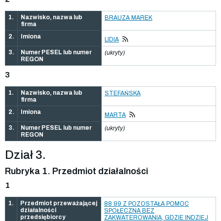
1.
Nazwisko, nazwa lub
BRAUZA MAREK
firma
2.
Imiona
LIDIA
3.
Numer PESEL lub numer
(ukryty)
REGON
3
1.
Nazwisko, nazwa lub
STEFAŃSKA
firma
2.
Imiona
MARTA
3.
Numer PESEL lub numer
(ukryty)
REGON
Dział 3.
Rubryka 1. Przedmiot działalności
1
1.
Przedmiot przeważającej
88 99 Z POZOSTAŁA POMOC
działalności
SPOŁECZNA BEZ
przedsiębiorcy
ZAKWATEROWANIA, GDZIE INDZIEJ