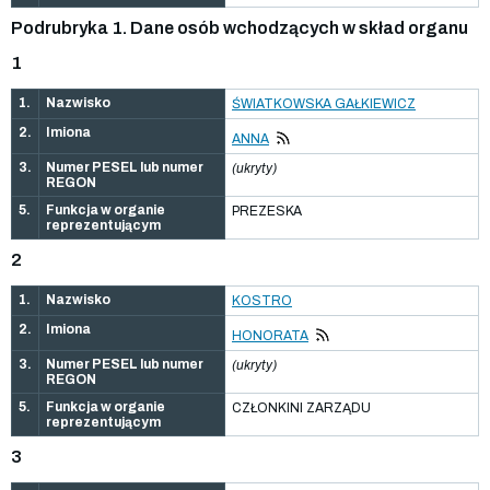
Podrubryka 1. Dane osób wchodzących w skład organu
1
1.
Nazwisko
ŚWIATKOWSKA GAŁKIEWICZ
2.
Imiona
ANNA
3.
Numer PESEL lub numer
(ukryty)
REGON
5.
Funkcja w organie
PREZESKA
reprezentującym
2
1.
Nazwisko
KOSTRO
2.
Imiona
HONORATA
3.
Numer PESEL lub numer
(ukryty)
REGON
5.
Funkcja w organie
CZŁONKINI ZARZĄDU
reprezentującym
3