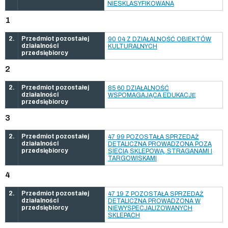
NIESKLASYFIKOWANA
1
2.
Przedmiot pozostałej
90 04 Z DZIAŁALNOŚĆ OBIEKTÓW
działalności
KULTURALNYCH
przedsiębiorcy
2
2.
Przedmiot pozostałej
85 60 DZIAŁALNOŚĆ
działalności
WSPOMAGAJĄCA EDUKACJĘ
przedsiębiorcy
3
2.
Przedmiot pozostałej
47 99 POZOSTAŁA SPRZEDAŻ
działalności
DETALICZNA PROWADZONA POZA
przedsiębiorcy
SIECIĄ SKLEPOWĄ, STRAGANAMI I
TARGOWISKAMI
4
2.
Przedmiot pozostałej
47 19 Z POZOSTAŁA SPRZEDAŻ
działalności
DETALICZNA PROWADZONA W
przedsiębiorcy
NIEWYSPECJALIZOWANYCH
SKLEPACH