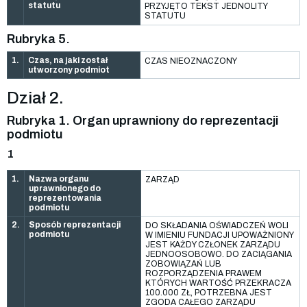
statutu
PRZYJĘTO TEKST JEDNOLITY
STATUTU
Rubryka 5.
1.
Czas, na jaki został
CZAS NIEOZNACZONY
utworzony podmiot
Dział 2.
Rubryka 1. Organ uprawniony do reprezentacji
podmiotu
1
1.
Nazwa organu
ZARZĄD
uprawnionego do
reprezentowania
podmiotu
2.
Sposób reprezentacji
DO SKŁADANIA OŚWIADCZEŃ WOLI
podmiotu
W IMIENIU FUNDACJI UPOWAŻNIONY
JEST KAŻDY CZŁONEK ZARZĄDU
JEDNOOSOBOWO. DO ZACIĄGANIA
ZOBOWIĄZAŃ LUB
ROZPORZĄDZENIA PRAWEM
KTÓRYCH WARTOŚĆ PRZEKRACZA
100.000 ZŁ, POTRZEBNA JEST
ZGODA CAŁEGO ZARZĄDU