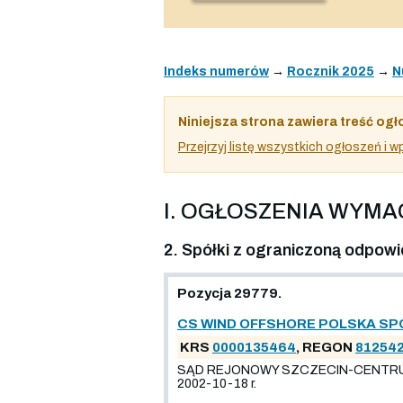
Indeks numerów
→
Rocznik 2025
→
N
Niniejsza strona zawiera treść ogł
Przejrzyj listę wszystkich ogłoszeń i
I. OGŁOSZENIA WYM
2. Spółki z ograniczoną odpowi
Pozycja 29779.
CS WIND OFFSHORE POLSKA SP
KRS
0000135464
, REGON
81254
SĄD REJONOWY SZCZECIN-CENTRUM 
2002-10-18 r.