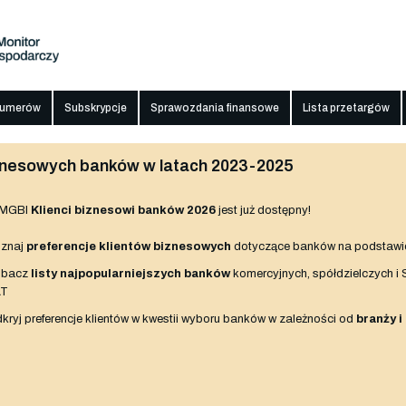
numerów
Subskrypcje
Sprawozdania finansowe
Lista przetargów
biznesowych banków w latach 2023-2025
 MGBI
Klienci biznesowi banków 2026
jest już dostępny!
znaj
preferencje klientów biznesowych
dotyczące banków na podstawi
obacz
listy najpopularniejszych banków
komercyjnych, spółdzielczych i
AT
kryj preferencje klientów w kwestii wyboru banków w zależności od
branży i