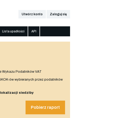
Utwórz konto
Zaloguj się
Lista upadłości
API
e Wykazu Podatników VAT
 SKOK-ów wybieranych przez podatników
 lokalizacji siedziby
Pobierz raport