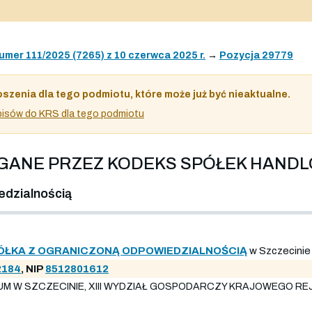
umer 111/2025 (7265) z 10 czerwca 2025 r.
→
Pozycja 29779
oszenia dla tego podmiotu, które może już być nieaktualne.
 wpisów do KRS dla tego podmiotu
AGANE PRZEZ KODEKS SPÓŁEK HAND
edzialnością
ÓŁKA Z OGRANICZONĄ ODPOWIEDZIALNOŚCIĄ
w Szczecinie
2184
, NIP
8512801612
W SZCZECINIE, XIII WYDZIAŁ GOSPODARCZY KRAJOWEGO REJES