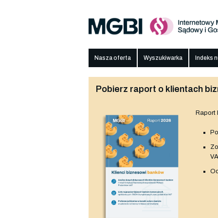
Nasza oferta
Wyszukiwarka
Indeks 
Pobierz raport o klientach 
Raport
Po
Z
V
Od