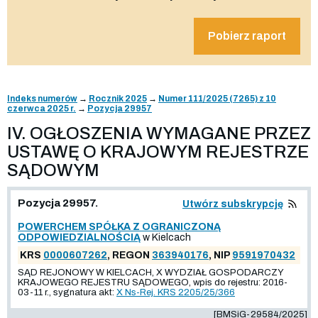
Pobierz raport
Indeks numerów
→
Rocznik 2025
→
Numer 111/2025 (7265) z 10
czerwca 2025 r.
→
Pozycja 29957
IV. OGŁOSZENIA WYMAGANE PRZEZ
USTAWĘ O KRAJOWYM REJESTRZE
SĄDOWYM
Pozycja 29957.
Utwórz subskrypcję
POWERCHEM SPÓŁKA Z OGRANICZONĄ
ODPOWIEDZIALNOŚCIĄ
w Kielcach
KRS
0000607262
, REGON
363940176
, NIP
9591970432
SĄD REJONOWY W KIELCACH, X WYDZIAŁ GOSPODARCZY
KRAJOWEGO REJESTRU SĄDOWEGO, wpis do rejestru: 2016-
03-11 r., sygnatura akt:
X Ns-Rej. KRS 2205/25/366
[BMSiG-29584/2025]