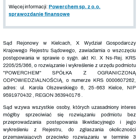
Więcej informacji:
Powerchem sp. z o.o.
sprawozdanie finansowe
Sąd Rejonowy w Kielcach, X Wydział Gospodarczy
Krajowego Rejestru Sądowego, zawiadamia o wszczęciu
postępowania w sprawie o sygn. akt KI. X Ns-Rej. KRS
2205
/25/366, o rozwiązanie i wykreślenie z urzędu podmiotu
"POWERCHEM" SPÓŁKA Z OGRANICZONĄ
ODPOWIEDZIALNOŚCIĄ, o numerze KRS
0000607262
,
adres: ul. Karola Olszewskiego 6, 25-663 Kielce, NIP
9591970432
, REGON
363940176
.
Sąd wzywa wszystkie osoby, których uzasadniony interes
mógłby sprzeciwiać się rozwiązaniu podmiotu bez
przeprowadzania postępowania likwidacyjnego i jego
wykreśleniu z Rejestru, do zgłaszania okoliczności
przemawiających przeciwko rozwiązaniu w terminie 3