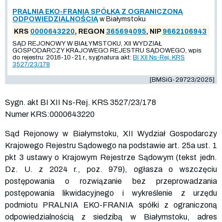
PRALNIA EKO-FRANIA SPÓŁKA Z OGRANICZONĄ
ODPOWIEDZIALNOŚCIĄ
w Białymstoku
KRS
0000643220
, REGON
365694095
, NIP
9662106943
SĄD REJONOWY W BIAŁYMSTOKU, XII WYDZIAŁ
GOSPODARCZY KRAJOWEGO REJESTRU SĄDOWEGO, wpis
do rejestru: 2016-10-21 r., sygnatura akt:
BI XII Ns-Rej. KRS
3527/23/178
[BMSiG-29723/2025]
Sygn. akt BI XII Ns-Rej. KRS
3527
/23/178
Numer KRS:0000643220
Sąd Rejonowy w Białymstoku, XII Wydział Gospodarczy
Krajowego Rejestru Sądowego na podstawie art. 25a ust. 1
pkt 3 ustawy o Krajowym Rejestrze Sądowym (tekst jedn.
Dz. U. z 2024 r., poz. 979), ogłasza o wszczęciu
postępowania o rozwiązanie bez przeprowadzania
postępowania likwidacyjnego i wykreślenie z urzędu
podmiotu PRALNIA EKO-FRANIA spółki z ograniczoną
odpowiedzialnością z siedzibą w Białymstoku, adres