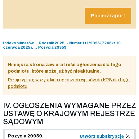
Pobierz raport
Indeks numerów
→
Rocznik 2025
→
Numer 111/2025 (7265) z 10
czerwca 2025 r.
→
Pozycja 29959
Niniejsza strona zawiera treść ogłoszenia dla tego
podmiotu, które może już być nieaktualne.
Przejrzyj listę wszystkich ogłoszeń i wpisów do KRS dla tego
podmiotu
IV. OGŁOSZENIA WYMAGANE PRZEZ
USTAWĘ O KRAJOWYM REJESTRZE
SĄDOWYM
Pozycja 29959.
Utwórz subskrypcję