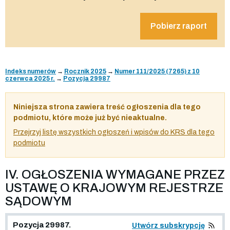
Pobierz raport
Indeks numerów
→
Rocznik 2025
→
Numer 111/2025 (7265) z 10
czerwca 2025 r.
→
Pozycja 29987
Niniejsza strona zawiera treść ogłoszenia dla tego
podmiotu, które może już być nieaktualne.
Przejrzyj listę wszystkich ogłoszeń i wpisów do KRS dla tego
podmiotu
IV. OGŁOSZENIA WYMAGANE PRZEZ
USTAWĘ O KRAJOWYM REJESTRZE
SĄDOWYM
Pozycja 29987.
Utwórz subskrypcję