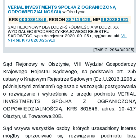
VERIAL INVESTMENTS SPÓŁKA Z OGRANICZONĄ
ODPOWIEDZIALNOŚCIĄ
w Olsztynie
KRS
0000861846
, REGON
387116429
, NIP
9820383921
SĄD REJONOWY DLA ŁODZI-ŚRÓDMIEŚCIA W ŁODZI, XX
WYDZIAŁ GOSPODARCZY KRAJOWEGO REJESTRU
SĄDOWEGO, wpis do rejestru: 2020-09-25 r., sygnatura akt:
VIII
Ns-Rej. KRS 8263/25/916
[BMSiG-29643/2025]
Sąd Rejonowy w Olsztynie, VIII Wydział Gospodarczy
Krajowego Rejestru Sądowego, na podstawie art. 25b
ustawy o Krajowym Rejestrze Sądowym (Dz.U.2013.1203 z
późniejszymi zmianami) ogłasza o wszczęciu postępowania
o rozwiązanie i wykreślenie z urzędu podmiotu VERIAL
INVESTMENTS SPÓŁKA Z OGRANICZONĄ
ODPOWIEDZIALNOŚCIĄ, KRS
861846
, adres: 10-417
Olsztyn, ul. Towarowa 20B.
Sąd wzywa wszystkie osoby, których uzasadniony interes
mógłby sprzeciwiać się rozwiązaniu podmiotu bez