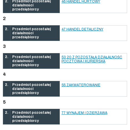
2.
Przedmiot pozostałej
46 HANDEL HURTOWY
działalności
przedsiębiorcy
2
2.
Przedmiot pozostałej
47 HANDEL DETALICZNY
działalności
przedsiębiorcy
3
2.
Przedmiot pozostałej
53 20 Z POZOSTAŁA DZIAŁALNOŚĆ
działalności
POCZTOWA I KURIERSKA
przedsiębiorcy
4
2.
Przedmiot pozostałej
55 ZAKWATEROWANIE
działalności
przedsiębiorcy
5
2.
Przedmiot pozostałej
77 WYNAJEM I DZIERŻAWA
działalności
przedsiębiorcy