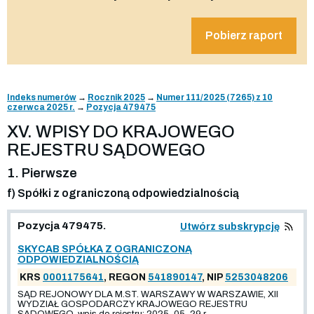
Pobierz raport
Indeks numerów
→
Rocznik 2025
→
Numer 111/2025 (7265) z 10
czerwca 2025 r.
→
Pozycja 479475
XV. WPISY DO KRAJOWEGO
REJESTRU SĄDOWEGO
1. Pierwsze
f) Spółki z ograniczoną odpowiedzialnością
Pozycja 479475.
Utwórz subskrypcję
SKYCAB SPÓŁKA Z OGRANICZONĄ
ODPOWIEDZIALNOŚCIĄ
KRS
0001175641
, REGON
541890147
, NIP
5253048206
SĄD REJONOWY DLA M.ST. WARSZAWY W WARSZAWIE, XII
WYDZIAŁ GOSPODARCZY KRAJOWEGO REJESTRU
SĄDOWEGO, wpis do rejestru: 2025-05-29 r.