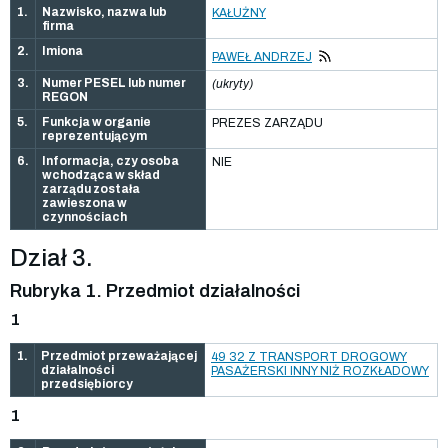
1.
Nazwisko, nazwa lub
KAŁUŻNY
firma
2.
Imiona
PAWEŁ ANDRZEJ
3.
Numer PESEL lub numer
(ukryty)
REGON
5.
Funkcja w organie
PREZES ZARZĄDU
reprezentującym
6.
Informacja, czy osoba
NIE
wchodząca w skład
zarządu została
zawieszona w
czynnościach
Dział 3.
Rubryka 1. Przedmiot działalności
1
1.
Przedmiot przeważającej
49 32 Z TRANSPORT DROGOWY
działalności
PASAŻERSKI INNY NIŻ ROZKŁADOWY
przedsiębiorcy
1