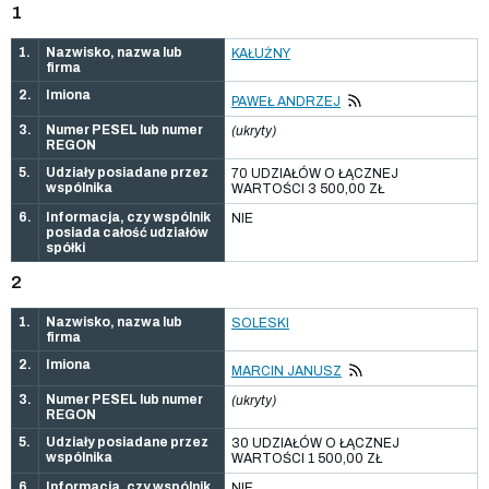
1
1.
Nazwisko, nazwa lub
KAŁUŻNY
firma
2.
Imiona
PAWEŁ ANDRZEJ
3.
Numer PESEL lub numer
(ukryty)
REGON
5.
Udziały posiadane przez
70 UDZIAŁÓW O ŁĄCZNEJ
wspólnika
WARTOŚCI 3 500,00 ZŁ
6.
Informacja, czy wspólnik
NIE
posiada całość udziałów
spółki
2
1.
Nazwisko, nazwa lub
SOLESKI
firma
2.
Imiona
MARCIN JANUSZ
3.
Numer PESEL lub numer
(ukryty)
REGON
5.
Udziały posiadane przez
30 UDZIAŁÓW O ŁĄCZNEJ
wspólnika
WARTOŚCI 1 500,00 ZŁ
6.
Informacja, czy wspólnik
NIE