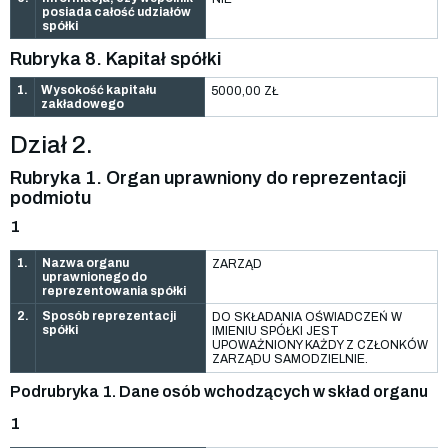
posiada całość udziałów
spółki
Rubryka 8. Kapitał spółki
1.
Wysokość kapitału
5000,00 ZŁ
zakładowego
Dział 2.
Rubryka 1. Organ uprawniony do reprezentacji
podmiotu
1
1.
Nazwa organu
ZARZĄD
uprawnionego do
reprezentowania spółki
2.
Sposób reprezentacji
DO SKŁADANIA OŚWIADCZEŃ W
spółki
IMIENIU SPÓŁKI JEST
UPOWAŻNIONY KAŻDY Z CZŁONKÓW
ZARZĄDU SAMODZIELNIE.
Podrubryka 1. Dane osób wchodzących w skład organu
1