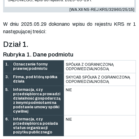
[WA.XII NS-REJ.KRS/32960/25/15]
W dniu 2025.05.29 dokonano wpisu do rejestru KRS nr 1
następującej treści:
Dział 1.
Rubryka 1. Dane podmiotu
1.
Oznaczenie formy
SPÓŁKA Z OGRANICZONĄ
prawnej podmiotu
ODPOWIEDZIALNOŚCIĄ
3.
Firma, pod którą spółka
SKYCAB SPÓŁKA Z OGRANICZONĄ
działa
ODPOWIEDZIALNOŚCIĄ
5.
Informacja, czy
NIE
przedsiębiorca prowadzi
działalność gospodarczą
z innymi podmiotami na
podstawie umowy spółki
cywilnej
6.
Informacja, czy
NIE
przedsiębiorca posiada
status organizacji
pożytku publicznego