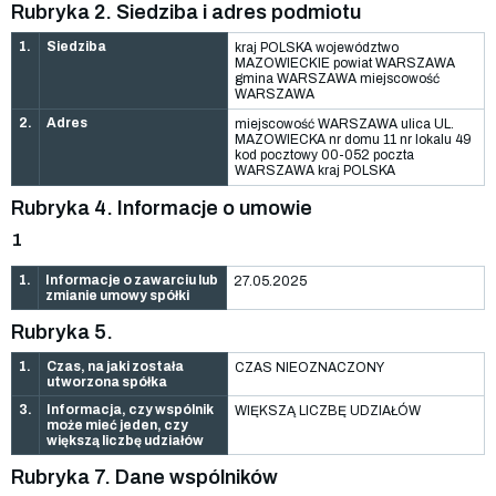
Rubryka 2. Siedziba i adres podmiotu
1.
Siedziba
kraj POLSKA województwo
MAZOWIECKIE powiat WARSZAWA
gmina WARSZAWA miejscowość
WARSZAWA
2.
Adres
miejscowość WARSZAWA ulica UL.
MAZOWIECKA nr domu 11 nr lokalu 49
kod pocztowy 00-052 poczta
WARSZAWA kraj POLSKA
Rubryka 4. Informacje o umowie
1
1.
Informacje o zawarciu lub
27.05.2025
zmianie umowy spółki
Rubryka 5.
1.
Czas, na jaki została
CZAS NIEOZNACZONY
utworzona spółka
3.
Informacja, czy wspólnik
WIĘKSZĄ LICZBĘ UDZIAŁÓW
może mieć jeden, czy
większą liczbę udziałów
Rubryka 7. Dane wspólników