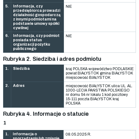
5.
Informacja, czy
NIE
przedsiębiorca prowadzi
działalność gospodarczą
z innymi podmiotami na
podstawie umowy spółki
cywilnej
6.
Informacja, czy podmiot
NIE
posiada status
organizacji pożytku
publicznego
Rubryka 2. Siedziba i adres podmiotu
1.
Siedziba
kraj POLSKA województwo PODLASKIE
powiat BIAŁYSTOK gmina BIAŁYSTOK
miejscowość BIAŁYSTOK
2.
Adres
miejscowość BIAŁYSTOK ulica UL. AL.
1000-LECIA PAŃSTWA POLSKIEGO
nr domu 54 nr lokalu 1 kod pocztowy
15-111 poczta BIAŁYSTOK kraj
POLSKA
Rubryka 4. Informacje o statucie
1
1.
Informacja o
08.05.2025 R.
sporządzeniu lub zmianie