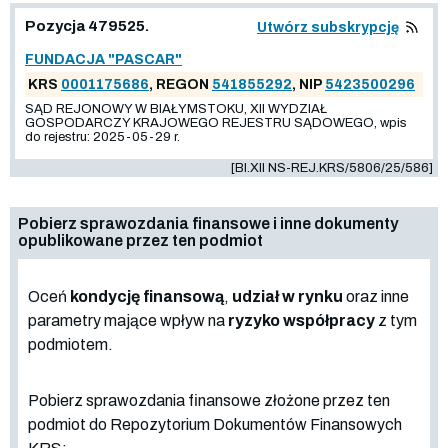
Pozycja 479525.
Utwórz subskrypcję
FUNDACJA "PASCAR"
KRS
0001175686
, REGON
541855292
, NIP
5423500296
SĄD REJONOWY W BIAŁYMSTOKU, XII WYDZIAŁ
GOSPODARCZY KRAJOWEGO REJESTRU SĄDOWEGO, wpis
do rejestru: 2025-05-29 r.
[BI.XII NS-REJ.KRS/5806/25/586]
Pobierz sprawozdania finansowe i inne dokumenty
opublikowane przez ten podmiot
Oceń
kondycję finansową
,
udział w rynku
oraz inne
parametry mające wpływ na
ryzyko współpracy
z tym
podmiotem.
Pobierz sprawozdania finansowe złożone przez ten
podmiot do Repozytorium Dokumentów Finansowych