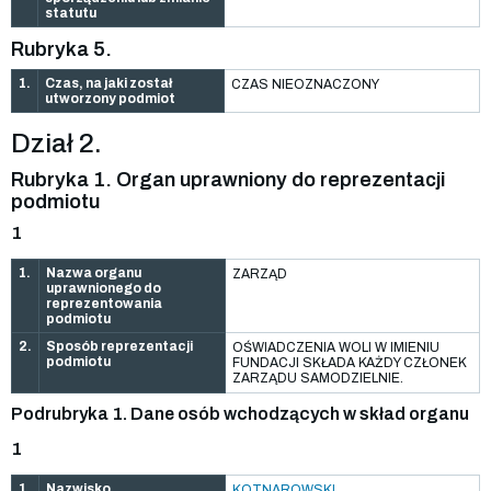
statutu
Rubryka 5.
1.
Czas, na jaki został
CZAS NIEOZNACZONY
utworzony podmiot
Dział 2.
Rubryka 1. Organ uprawniony do reprezentacji
podmiotu
1
1.
Nazwa organu
ZARZĄD
uprawnionego do
reprezentowania
podmiotu
2.
Sposób reprezentacji
OŚWIADCZENIA WOLI W IMIENIU
podmiotu
FUNDACJI SKŁADA KAŻDY CZŁONEK
ZARZĄDU SAMODZIELNIE.
Podrubryka 1. Dane osób wchodzących w skład organu
1
1.
Nazwisko
KOTNAROWSKI