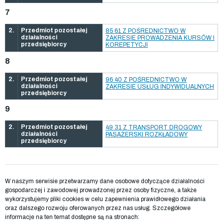
7
2.
Przedmiot pozostałej
85 61 Z POŚREDNICTWO W
działalności
ZAKRESIE PROWADZENIA KURSÓW I
przedsiębiorcy
KOREPETYCJI
8
2.
Przedmiot pozostałej
96 40 Z POŚREDNICTWO W
działalności
ZAKRESIE USŁUG INDYWIDUALNYCH
przedsiębiorcy
9
2.
Przedmiot pozostałej
49 31 Z TRANSPORT DROGOWY
działalności
PASAŻERSKI ROZKŁADOWY
przedsiębiorcy
W naszym serwisie przetwarzamy dane osobowe dotyczące działalności
gospodarczej i zawodowej prowadzonej przez osoby fizyczne, a także
wykorzystujemy pliki cookies w celu zapewnienia prawidłowego działania
oraz dalszego rozwoju oferowanych przez nas usług. Szczegółowe
informacje na ten temat dostępne są na stronach: