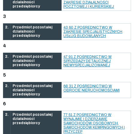
działalności
ZAKRESIE DZIAŁALNOŚCI
przedsiębiorcy
POCZTOWEJ I KURIERSKIEJ
3
2.
Przedmiot pozostałej
43 60 Z POŚREDNICTWO W
działalności
ZAKRESIE SPECJALISTYCZNYCH
przedsiębiorcy
USŁUG BUDOWLANYCH
4
2.
Przedmiot pozostałej
47 91 Z POŚREDNICTWO W
działalności
SPRZEDAŻY DETALICZNEJ
przedsiębiorcy
NIEWYSPECJALIZOWANEJ
5
2.
Przedmiot pozostałej
68 31 Z POŚREDNICTWO W
działalności
OBROCIE NIERUCHOMOŚCIAMI
przedsiębiorcy
6
2.
Przedmiot pozostałej
77 51 Z POŚREDNICTWO W
działalności
WYNAJMIE I DZIERŻAWIE
przedsiębiorcy
SAMOCHODÓW OSOBOWYCH,
SAMOCHODÓW KEMPINGOWYCH I
PRZYCZEP