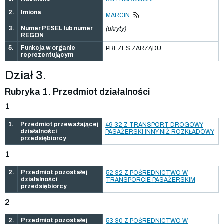
2.
Imiona
MARCIN
3.
Numer PESEL lub numer
(ukryty)
REGON
5.
Funkcja w organie
PREZES ZARZĄDU
reprezentującym
Dział 3.
Rubryka 1. Przedmiot działalności
1
1.
Przedmiot przeważającej
49 32 Z TRANSPORT DROGOWY
działalności
PASAŻERSKI INNY NIŻ ROZKŁADOWY
przedsiębiorcy
1
2.
Przedmiot pozostałej
52 32 Z POŚREDNICTWO W
działalności
TRANSPORCIE PASAŻERSKIM
przedsiębiorcy
2
2.
Przedmiot pozostałej
53 30 Z POŚREDNICTWO W