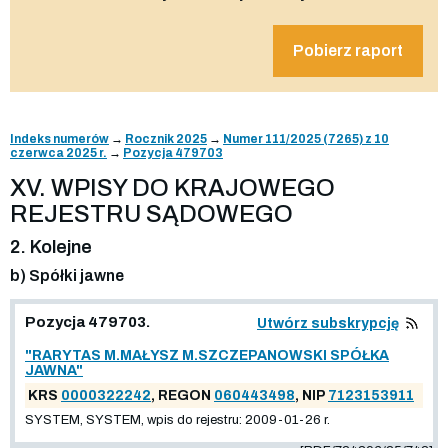
Pobierz raport
Indeks numerów
→
Rocznik 2025
→
Numer 111/2025 (7265) z 10
czerwca 2025 r.
→
Pozycja 479703
XV. WPISY DO KRAJOWEGO
REJESTRU SĄDOWEGO
2. Kolejne
b) Spółki jawne
Pozycja 479703.
Utwórz subskrypcję
"RARYTAS M.MAŁYSZ M.SZCZEPANOWSKI SPÓŁKA
JAWNA"
KRS
0000322242
, REGON
060443498
, NIP
7123153911
SYSTEM, SYSTEM, wpis do rejestru: 2009-01-26 r.