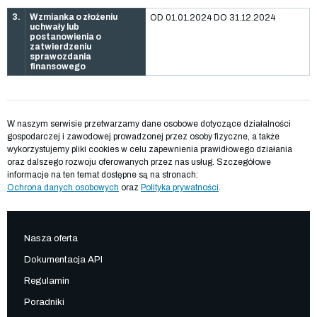
3.
Wzmianka o złożeniu
OD 01.01.2024 DO 31.12.2024
uchwały lub
postanowienia o
zatwierdzeniu
sprawozdania
finansowego
W naszym serwisie przetwarzamy dane osobowe dotyczące działalności
gospodarczej i zawodowej prowadzonej przez osoby fizyczne, a także
wykorzystujemy pliki cookies w celu zapewnienia prawidłowego działania
oraz dalszego rozwoju oferowanych przez nas usług. Szczegółowe
informacje na ten temat dostępne są na stronach:
Ochrona danych osobowych
oraz
Polityka prywatności
.
Nasza oferta
Dokumentacja API
Regulamin
Poradniki