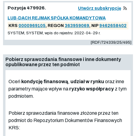
Pozycja 479926.
Utwórz subskrypcję
LUB-DACH REJMAK SPÓŁKA KOMANDYTOWA
KRS
0000969105
, REGON
363959069
, NIP
9462658402
SYSTEM, SYSTEM, wpis do rejestru: 2022-04-29 r.
[RDF/724339/25/495]
Pobierz sprawozdania finansowe i inne dokumenty
opublikowane przez ten podmiot
Oceń
kondycję finansową
,
udział w rynku
oraz inne
parametry mające wpływ na
ryzyko współpracy
z tym
podmiotem.
Pobierz sprawozdania finansowe złożone przez ten
podmiot do Repozytorium Dokumentów Finansowych
KRS: