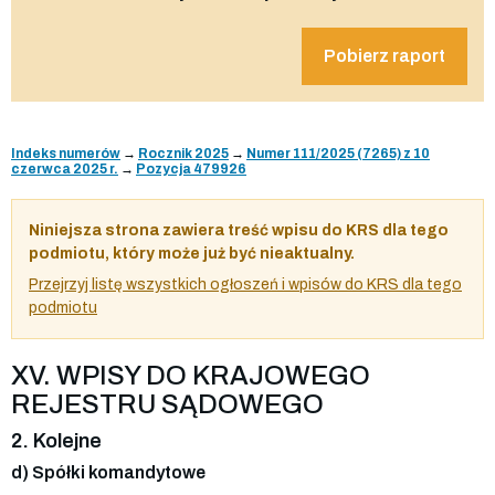
Pobierz raport
Indeks numerów
→
Rocznik 2025
→
Numer 111/2025 (7265) z 10
czerwca 2025 r.
→
Pozycja 479926
Niniejsza strona zawiera treść wpisu do KRS dla tego
podmiotu, który może już być nieaktualny.
Przejrzyj listę wszystkich ogłoszeń i wpisów do KRS dla tego
podmiotu
XV. WPISY DO KRAJOWEGO
REJESTRU SĄDOWEGO
2. Kolejne
d) Spółki komandytowe