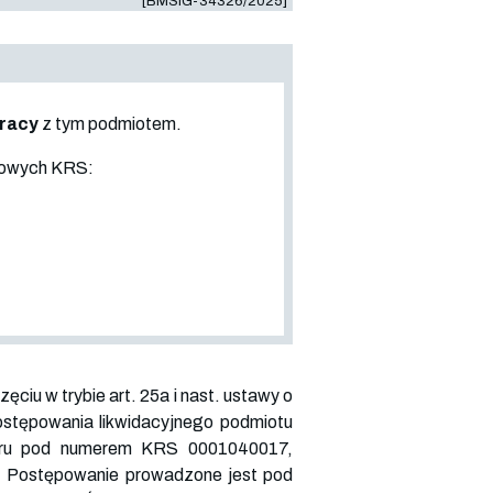
[BMSiG-34326/2025]
pracy
z tym podmiotem.
sowych KRS:
u w trybie art. 25a i nast. ustawy o
stępowania likwidacyjnego podmiotu
ru pod numerem KRS
0001040017
,
a. Postępowanie prowadzone jest pod