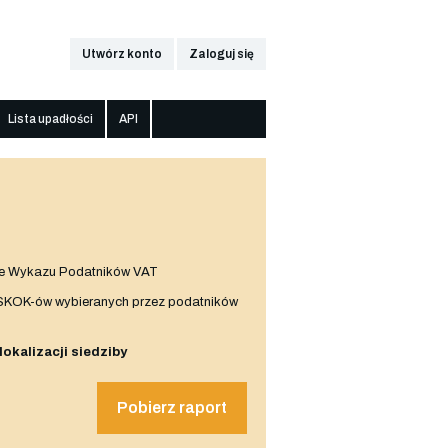
Utwórz konto
Zaloguj się
Lista upadłości
API
e Wykazu Podatników VAT
 SKOK-ów wybieranych przez podatników
 lokalizacji siedziby
Pobierz raport