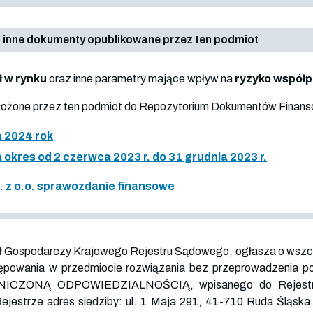
 inne dokumenty opublikowane przez ten podmiot
ł w rynku
oraz inne parametry mające wpływ na
ryzyko współ
złożone przez ten podmiot do Repozytorium Dokumentów Finan
 2024 rok
okres od 2 czerwca 2023 r. do 31 grudnia 2023 r.
p. z o.o. sprawozdanie finansowe
 Gospodarczy Krajowego Rejestru Sądowego, ogłasza o wszczęci
owania w przedmiocie rozwiązania bez przeprowadzenia po
ICZONĄ ODPOWIEDZIALNOŚCIĄ, wpisanego do Rejest
Rejestrze adres siedziby: ul. 1 Maja 291, 41-710 Ruda Śląsk