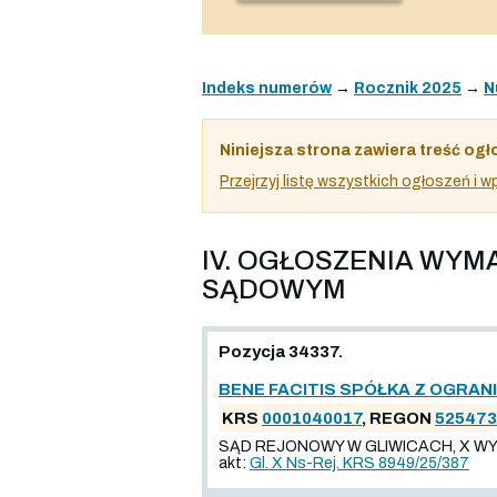
Indeks numerów
→
Rocznik 2025
→
N
Niniejsza strona zawiera treść ogł
Przejrzyj listę wszystkich ogłoszeń i
IV. OGŁOSZENIA WY
SĄDOWYM
Pozycja 34337.
BENE FACITIS SPÓŁKA Z OGRA
KRS
0001040017
, REGON
525473
SĄD REJONOWY W GLIWICACH, X WYD
akt:
Gl. X Ns-Rej. KRS 8949/25/387