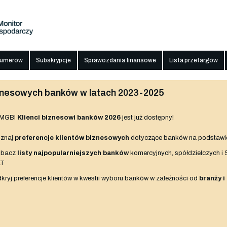
numerów
Subskrypcje
Sprawozdania finansowe
Lista przetargów
biznesowych banków w latach 2023-2025
 MGBI
Klienci biznesowi banków 2026
jest już dostępny!
znaj
preferencje klientów biznesowych
dotyczące banków na podstawi
obacz
listy najpopularniejszych banków
komercyjnych, spółdzielczych i
AT
kryj preferencje klientów w kwestii wyboru banków w zależności od
branży i