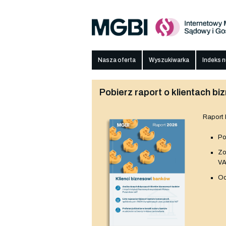
Nasza oferta
Wyszukiwarka
Indeks 
Pobierz raport o klientach 
Raport
Po
Z
V
Od