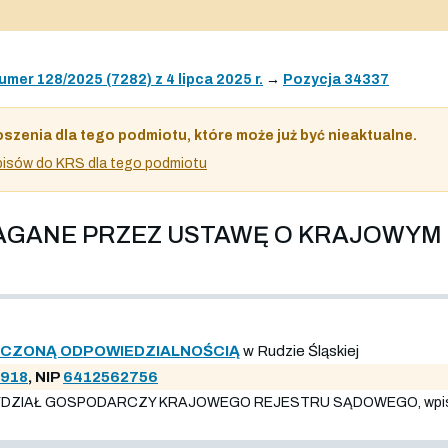
umer 128/2025 (7282) z 4 lipca 2025 r.
→
Pozycja 34337
oszenia dla tego podmiotu, które może już być nieaktualne.
 wpisów do KRS dla tego podmiotu
MAGANE PRZEZ USTAWĘ O KRAJOWYM
NICZONĄ ODPOWIEDZIALNOŚCIĄ
w Rudzie Śląskiej
918
, NIP
6412562756
ZIAŁ GOSPODARCZY KRAJOWEGO REJESTRU SĄDOWEGO, wpis do rej