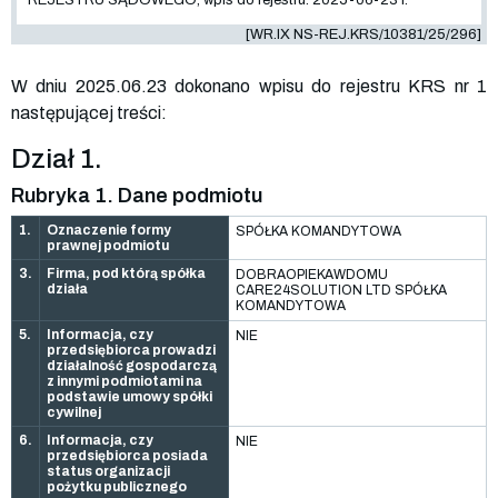
[WR.IX NS-REJ.KRS/10381/25/296]
W dniu 2025.06.23 dokonano wpisu do rejestru KRS nr 1
następującej treści:
Dział 1.
Rubryka 1. Dane podmiotu
1.
Oznaczenie formy
SPÓŁKA KOMANDYTOWA
prawnej podmiotu
3.
Firma, pod którą spółka
DOBRAOPIEKAWDOMU
działa
CARE24SOLUTION LTD SPÓŁKA
KOMANDYTOWA
5.
Informacja, czy
NIE
przedsiębiorca prowadzi
działalność gospodarczą
z innymi podmiotami na
podstawie umowy spółki
cywilnej
6.
Informacja, czy
NIE
przedsiębiorca posiada
status organizacji
pożytku publicznego