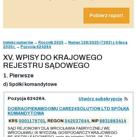
Pobierz raport
Indeks numerów
→
Rocznik 2025
→
Numer 128/2025 (7282) z 4 lipca
2025 r.
→
Pozycja 624264
XV. WPISY DO KRAJOWEGO
REJESTRU SĄDOWEGO
1. Pierwsze
d) Spółki komandytowe
Pozycja 624264.
Utwórz subskrypcję
DOBRAOPIEKAWDOMU CARE24SOLUTION LTD SPÓŁKA
KOMANDYTOWA
KRS
0001179701
, REGON
542037644
, NIP
8831883414
SĄD REJONOWY DLA WROCŁAWIA FABRYCZNEJ WE
WROCŁAWIU, IX WYDZIAŁ GOSPODARCZY KRAJOWEGO
REJESTRU SĄDOWEGO, wpis do rejestru: 2025-06-23 r.