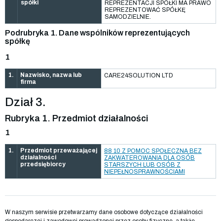
spółki
REPREZENTACJI SPÓŁKI MA PRAWO
REPREZENTOWAĆ SPÓŁKĘ
SAMODZIELNIE.
Podrubryka 1. Dane wspólników reprezentujących
spółkę
1
1.
Nazwisko, nazwa lub
CARE24SOLUTION LTD
firma
Dział 3.
Rubryka 1. Przedmiot działalności
1
1.
Przedmiot przeważającej
88 10 Z POMOC SPOŁECZNA BEZ
działalności
ZAKWATEROWANIA DLA OSÓB
przedsiębiorcy
STARSZYCH LUB OSÓB Z
NIEPEŁNOSPRAWNOŚCIAMI
W naszym serwisie przetwarzamy dane osobowe dotyczące działalności
gospodarczej i zawodowej prowadzonej przez osoby fizyczne, a także