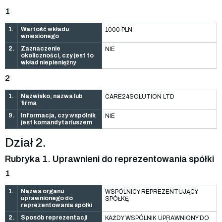
1
1.
Wartość wkładu
1000 PLN
wniesionego
2.
Zaznaczenie
NIE
okoliczności, czy jest to
wkład niepieniężny
2
1.
Nazwisko, nazwa lub
CARE24SOLUTION LTD
firma
9.
Informacja, czy wspólnik
NIE
jest komandytariuszem
Dział 2.
Rubryka 1. Uprawnieni do reprezentowania spółki
1
1.
Nazwa organu
WSPÓLNICY REPREZENTUJĄCY
uprawnionego do
SPÓŁKĘ
reprezentowania spółki
2.
Sposób reprezentacji
KAŻDY WSPÓLNIK UPRAWNIONY DO