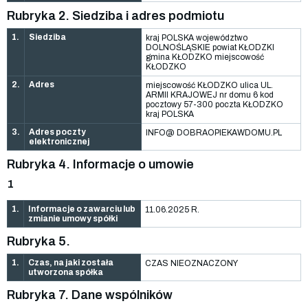
Rubryka 2. Siedziba i adres podmiotu
1.
Siedziba
kraj POLSKA województwo
DOLNOŚLĄSKIE powiat KŁODZKI
gmina KŁODZKO miejscowość
KŁODZKO
2.
Adres
miejscowość KŁODZKO ulica UL.
ARMII KRAJOWEJ nr domu 6 kod
pocztowy 57-300 poczta KŁODZKO
kraj POLSKA
3.
Adres poczty
INFO@ DOBRAOPIEKAWDOMU.PL
elektronicznej
Rubryka 4. Informacje o umowie
1
1.
Informacje o zawarciu lub
11.06.2025 R.
zmianie umowy spółki
Rubryka 5.
1.
Czas, na jaki została
CZAS NIEOZNACZONY
utworzona spółka
Rubryka 7. Dane wspólników