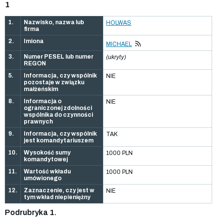
1
1.
Nazwisko, nazwa lub
HOLWAS
firma
2.
Imiona
MICHAEL
3.
Numer PESEL lub numer
(ukryty)
REGON
5.
Informacja, czy wspólnik
NIE
pozostaje w związku
małżeńskim
8.
Informacja o
NIE
ograniczonej zdolności
wspólnika do czynności
prawnych
9.
Informacja, czy wspólnik
TAK
jest komandytariuszem
10.
Wysokość sumy
1000 PLN
komandytowej
11.
Wartość wkładu
1000 PLN
umówionego
12.
Zaznaczenie, czy jest w
NIE
tym wkład niepieniężny
Podrubryka 1.