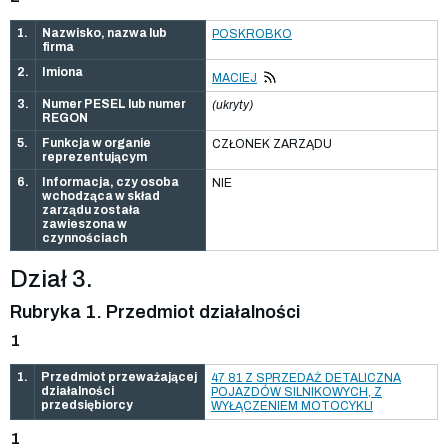
1.
Nazwisko, nazwa lub
POSKROBKO
firma
2.
Imiona
MACIEJ
3.
Numer PESEL lub numer
(ukryty)
REGON
5.
Funkcja w organie
CZŁONEK ZARZĄDU
reprezentującym
6.
Informacja, czy osoba
NIE
wchodząca w skład
zarządu została
zawieszona w
czynnościach
Dział 3.
Rubryka 1. Przedmiot działalności
1
1.
Przedmiot przeważającej
47 81 Z SPRZEDAŻ DETALICZNA
działalności
POJAZDÓW SILNIKOWYCH, Z
przedsiębiorcy
WYŁĄCZENIEM MOTOCYKLI
1