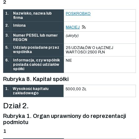
2
1.
Nazwisko, nazwa lub
POSKROBKO
firma
2.
Imiona
MACIEJ
3.
Numer PESEL lub numer
(ukryty)
REGON
5.
Udziały posiadane przez
25 UDZIAŁÓW O ŁĄCZNEJ
wspólnika
WARTOŚCI 2500 PLN
6.
Informacja, czy wspólnik
NIE
posiada całość udziałów
spółki
Rubryka 8. Kapitał spółki
1.
Wysokość kapitału
5000,00 ZŁ
zakładowego
Dział 2.
Rubryka 1. Organ uprawniony do reprezentacji
podmiotu
1