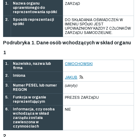
1.
Nazwa organu
ZARZĄD
uprawnionego do
reprezentowania spółki
2.
Sposób reprezentacji
DO SKŁADANIA OŚWIADCZEŃ W
spółki
IMIENIU SPÓŁKI JEST
UPOWAŻNIONY KAŻDY Z CZŁONKÓW
ZARZĄDU SAMODZIELNIE.
Podrubryka 1. Dane osób wchodzących w skład organu
1
1.
Nazwisko, nazwa lub
CIMOCHOWSKI
firma
2.
Imiona
JAKUB
3.
Numer PESEL lub numer
(ukryty)
REGON
5.
Funkcja w organie
PREZES ZARZĄDU
reprezentującym
6.
Informacja, czy osoba
NIE
wchodząca w skład
zarządu została
zawieszona w
czynnościach
2