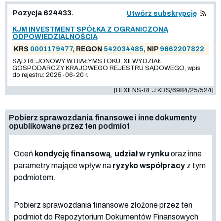
Pozycja 624433.
Utwórz subskrypcję
KJM INVESTMENT SPÓŁKA Z OGRANICZONĄ
ODPOWIEDZIALNOŚCIĄ
KRS
0001179477
, REGON
542034485
, NIP
9662207822
SĄD REJONOWY W BIAŁYMSTOKU, XII WYDZIAŁ
GOSPODARCZY KRAJOWEGO REJESTRU SĄDOWEGO, wpis
do rejestru: 2025-06-20 r.
[BI.XII NS-REJ.KRS/6984/25/524]
Pobierz sprawozdania finansowe i inne dokumenty
opublikowane przez ten podmiot
Oceń
kondycję finansową
,
udział w rynku
oraz inne
parametry mające wpływ na
ryzyko współpracy
z tym
podmiotem.
Pobierz sprawozdania finansowe złożone przez ten
podmiot do Repozytorium Dokumentów Finansowych