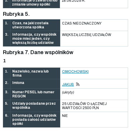
1.
Informacje o zawarciu lub
18.06.2025 R.
zmianie umowy spółki
Rubryka 5.
1.
Czas, na jaki została
CZAS NIEOZNACZONY
utworzona spółka
3.
Informacja, czy wspólnik
WIĘKSZĄ LICZBĘ UDZIAŁÓW
może mieć jeden, czy
większą liczbę udziałów
Rubryka 7. Dane wspólników
1
1.
Nazwisko, nazwa lub
CIMOCHOWSKI
firma
2.
Imiona
JAKUB
3.
Numer PESEL lub numer
(ukryty)
REGON
5.
Udziały posiadane przez
25 UDZIAŁÓW O ŁĄCZNEJ
wspólnika
WARTOŚCI 2500 PLN
6.
Informacja, czy wspólnik
NIE
posiada całość udziałów
spółki