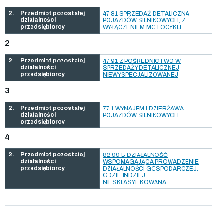
2.
Przedmiot pozostałej
47 81 SPRZEDAŻ DETALICZNA
działalności
POJAZDÓW SILNIKOWYCH, Z
przedsiębiorcy
WYŁĄCZENIEM MOTOCYKLI
2
2.
Przedmiot pozostałej
47 91 Z POŚREDNICTWO W
działalności
SPRZEDAŻY DETALICZNEJ
przedsiębiorcy
NIEWYSPECJALIZOWANEJ
3
2.
Przedmiot pozostałej
77 1 WYNAJEM I DZIERŻAWA
działalności
POJAZDÓW SILNIKOWYCH
przedsiębiorcy
4
2.
Przedmiot pozostałej
82 99 B DZIAŁALNOŚĆ
działalności
WSPOMAGAJĄCA PROWADZENIE
przedsiębiorcy
DZIAŁALNOŚCI GOSPODARCZEJ,
GDZIE INDZIEJ
NIESKLASYFIKOWANA