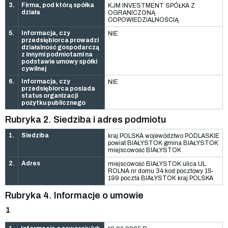
3.
Firma, pod którą spółka
KJM INVESTMENT SPÓŁKA Z
działa
OGRANICZONĄ
ODPOWIEDZIALNOŚCIĄ
5.
Informacja, czy
NIE
przedsiębiorca prowadzi
działalność gospodarczą
z innymi podmiotami na
podstawie umowy spółki
cywilnej
6.
Informacja, czy
NIE
przedsiębiorca posiada
status organizacji
pożytku publicznego
Rubryka 2. Siedziba i adres podmiotu
1.
Siedziba
kraj POLSKA województwo PODLASKIE
powiat BIAŁYSTOK gmina BIAŁYSTOK
miejscowość BIAŁYSTOK
2.
Adres
miejscowość BIAŁYSTOK ulica UL.
ROLNA nr domu 34 kod pocztowy 15-
199 poczta BIAŁYSTOK kraj POLSKA
Rubryka 4. Informacje o umowie
1