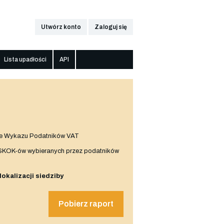
Utwórz konto
Zaloguj się
Lista upadłości
API
e Wykazu Podatników VAT
 SKOK-ów wybieranych przez podatników
 lokalizacji siedziby
Pobierz raport