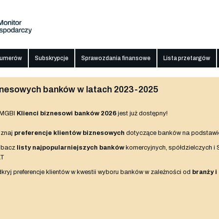
numerów
Subskrypcje
Sprawozdania finansowe
Lista przetargów
biznesowych banków w latach 2023-2025
 MGBI
Klienci biznesowi banków 2026
jest już dostępny!
znaj
preferencje klientów biznesowych
dotyczące banków na podstawi
obacz
listy najpopularniejszych banków
komercyjnych, spółdzielczych i
AT
kryj preferencje klientów w kwestii wyboru banków w zależności od
branży i