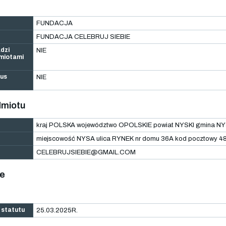
FUNDACJA
FUNDACJA CELEBRUJ SIEBIE
dzi
NIE
dmiotami
tus
NIE
dmiotu
kraj POLSKA województwo OPOLSKIE powiat NYSKI gmina N
miejscowość NYSA ulica RYNEK nr domu 36A kod pocztowy 4
CELEBRUJSIEBIE@GMAIL.COM
ie
 statutu
25.03.2025R.