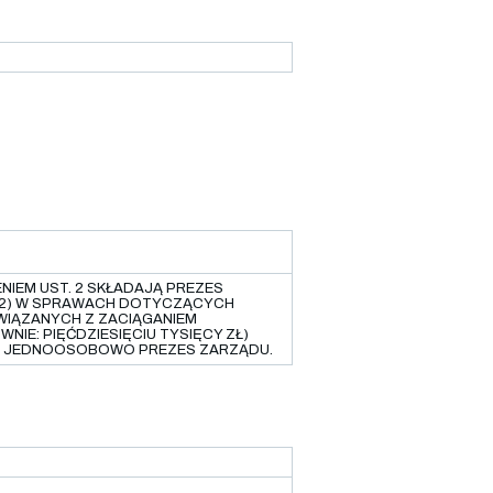
ENIEM UST. 2 SKŁADAJĄ PREZES
. 2) W SPRAWACH DOTYCZĄCYCH
WIĄZANYCH Z ZACIĄGANIEM
IE: PIĘĆDZIESIĘCIU TYSIĘCY ZŁ)
AĆ JEDNOOSOBOWO PREZES ZARZĄDU.