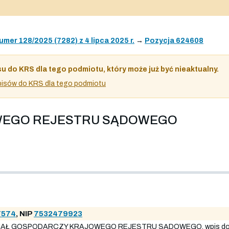
umer 128/2025 (7282) z 4 lipca 2025 r.
→
Pozycja 624608
su do KRS dla tego podmiotu, który może już być nieaktualny.
 wpisów do KRS dla tego podmiotu
OWEGO REJESTRU SĄDOWEGO
7574
, NIP
7532479923
IAŁ GOSPODARCZY KRAJOWEGO REJESTRU SĄDOWEGO, wpis do reje