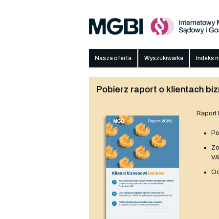
Nasza oferta
Wyszukiwarka
Indeks 
Pobierz raport o klientach 
Raport
Po
Z
V
Od