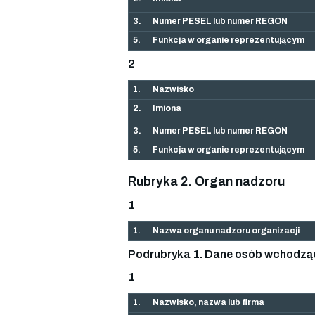
3.
Numer PESEL lub numer REGON
5.
Funkcja w organie reprezentującym
2
1.
Nazwisko
2.
Imiona
3.
Numer PESEL lub numer REGON
5.
Funkcja w organie reprezentującym
Rubryka 2. Organ nadzoru
1
1.
Nazwa organu nadzoru organizacji
Podrubryka 1. Dane osób wchodzą
1
1.
Nazwisko, nazwa lub firma