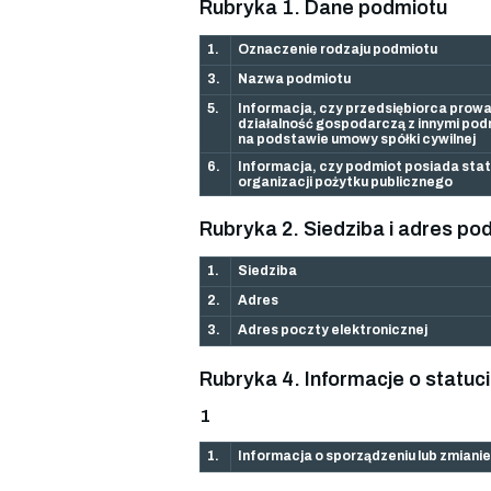
Rubryka 1. Dane podmiotu
1.
Oznaczenie rodzaju podmiotu
3.
Nazwa podmiotu
5.
Informacja, czy przedsiębiorca prowa
działalność gospodarczą z innymi po
na podstawie umowy spółki cywilnej
6.
Informacja, czy podmiot posiada sta
organizacji pożytku publicznego
Rubryka 2. Siedziba i adres po
1.
Siedziba
2.
Adres
3.
Adres poczty elektronicznej
Rubryka 4. Informacje o statuc
1
1.
Informacja o sporządzeniu lub zmianie