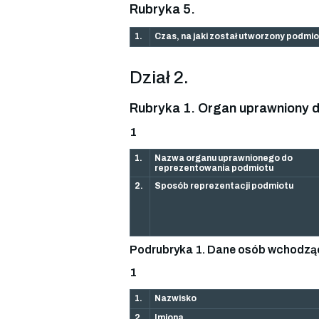
Rubryka 5.
1.
Czas, na jaki został utworzony podmio
Dział 2.
Rubryka 1. Organ uprawniony d
1
1.
Nazwa organu uprawnionego do
reprezentowania podmiotu
2.
Sposób reprezentacji podmiotu
Podrubryka 1. Dane osób wchodzą
1
1.
Nazwisko
2.
Imiona