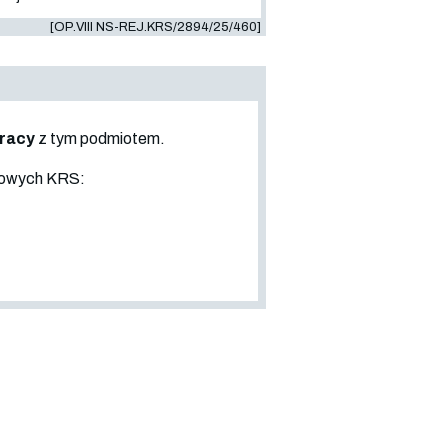
[OP.VIII NS-REJ.KRS/2894/25/460]
pracy
z tym podmiotem.
sowych KRS: