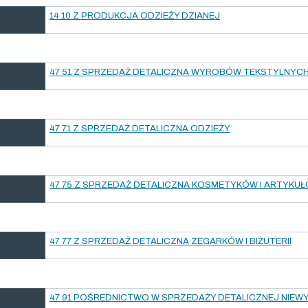
14 10 Z PRODUKCJA ODZIEŻY DZIANEJ
47 51 Z SPRZEDAŻ DETALICZNA WYROBÓW TEKSTYLNYC
47 71 Z SPRZEDAŻ DETALICZNA ODZIEŻY
47 75 Z SPRZEDAŻ DETALICZNA KOSMETYKÓW I ARTYK
47 77 Z SPRZEDAŻ DETALICZNA ZEGARKÓW I BIŻUTERII
47 91 POŚREDNICTWO W SPRZEDAŻY DETALICZNEJ NIE