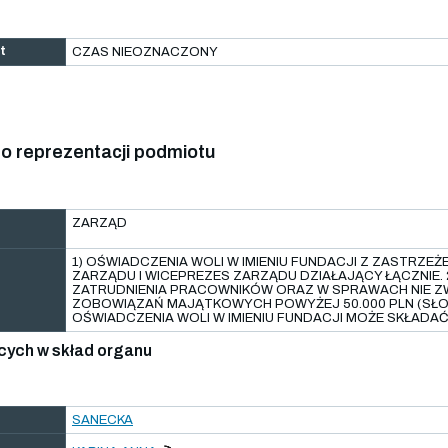
t
CZAS NIEOZNACZONY
o reprezentacji podmiotu
ZARZĄD
1) OŚWIADCZENIA WOLI W IMIENIU FUNDACJI Z ZASTRZEŻ
ZARZĄDU I WICEPREZES ZARZĄDU DZIAŁAJĄCY ŁĄCZNIE
ZATRUDNIENIA PRACOWNIKÓW ORAZ W SPRAWACH NIE Z
ZOBOWIĄZAŃ MAJĄTKOWYCH POWYŻEJ 50.000 PLN (SŁOWN
OŚWIADCZENIA WOLI W IMIENIU FUNDACJI MOŻE SKŁAD
cych w skład organu
SANECKA