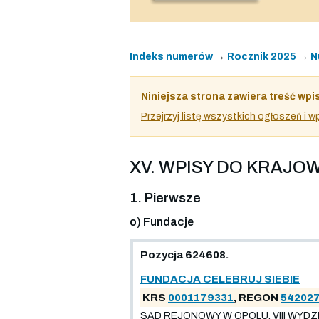
Indeks numerów
→
Rocznik 2025
→
N
Niniejsza strona zawiera treść wpi
Przejrzyj listę wszystkich ogłoszeń i
XV. WPISY DO KRAJ
1. Pierwsze
o) Fundacje
Pozycja 624608.
FUNDACJA CELEBRUJ SIEBIE
KRS
0001179331
, REGON
54202
SĄD REJONOWY W OPOLU, VIII WYDZ