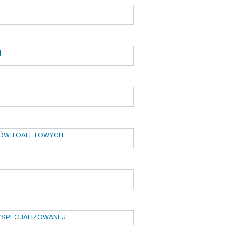
H
UŁÓW TOALETOWYCH
WYSPECJALIZOWANEJ