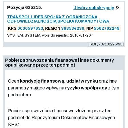
Pozycja 625215.
Utwórz subskrypcję
TRANSPOL LIDER SPÓŁKA Z OGRANICZONĄ
ODPOWIEDZIALNOŚCIĄ SPÓŁKA KOMANDYTOWA
KRS
0000597633
, REGON
363534230
, NIP
5562762249
SYSTEM, SYSTEM, wpis do rejestru: 2016-01-20 r.
[RDF/737182/25/98]
Pobierz sprawozdania finansowe i inne dokumenty
opublikowane przez ten podmiot
Oceń
kondycję finansową
,
udział w rynku
oraz inne
parametry mające wpływ na
ryzyko współpracy
z tym
podmiotem.
Pobierz sprawozdania finansowe złożone przez ten
podmiot do Repozytorium Dokumentów Finansowych
KRS: