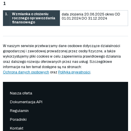
1
1.
Wzmianka o złożeniu
data złożenia 20.06.2025 okres OD
rocznego sprawozdania
01.01.2024 DO 31.12.2024
finansowego
W naszym serwisie przetwarzamy dane osobowe dotyczące działalności
gospodarczej i zawodowej prowadzonej przez osoby fizyczne, a także
wykorzystujemy pliki cookies w celu zapewnienia prawidłowego działania
oraz dalszego rozwoju oferowanych przez nas usług. Szczegółowe
informacje na ten temat dostępne są na stronach:
Ochrona danych osobowych
oraz
Polityka prywatności
.
Nasza oferta
Dokumentacja API
Regulamin
Poradniki
Kontakt