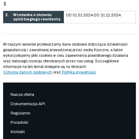
1
2.
Wzmianka o złożeniu
OD 01.01.2024 DO 31.12.2024
opinii biegłego rewidenta
W naszym serwisie przetwarzamy dane osobowe dotyczące działalności
gospodarczej i zawodowej prowadzonej przez osoby fizyczne, a także
wykorzystujemy pliki cookies w celu zapewnienia prawidłowego działania
oraz dalszego rozwoju oferowanych przez nas usług. Szczegółowe
informacje na ten temat dostępne są na stronach:
Ochrona danych osobowych
oraz
Polityka prywatności
.
Nasza oferta
Dokumentacja API
Regulamin
Poradniki
Kontakt