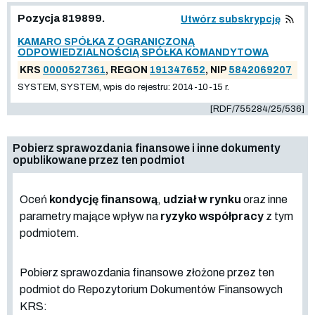
Pozycja 819899.
Utwórz subskrypcję
KAMARO SPÓŁKA Z OGRANICZONĄ
ODPOWIEDZIALNOŚCIĄ SPÓŁKA KOMANDYTOWA
KRS
0000527361
, REGON
191347652
, NIP
5842069207
SYSTEM, SYSTEM, wpis do rejestru: 2014-10-15 r.
[RDF/755284/25/536]
Pobierz sprawozdania finansowe i inne dokumenty
opublikowane przez ten podmiot
Oceń
kondycję finansową
,
udział w rynku
oraz inne
parametry mające wpływ na
ryzyko współpracy
z tym
podmiotem.
Pobierz sprawozdania finansowe złożone przez ten
podmiot do Repozytorium Dokumentów Finansowych
KRS: