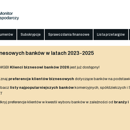
numerów
Subskrypcje
Sprawozdania finansowe
Lista przetargów
biznesowych banków w latach 2023-2025
 MGBI
Klienci biznesowi banków 2026
jest już dostępny!
znaj
preferencje klientów biznesowych
dotyczące banków na podstawi
obacz
listy najpopularniejszych banków
komercyjnych, spółdzielczych i
AT
kryj preferencje klientów w kwestii wyboru banków w zależności od
branży i