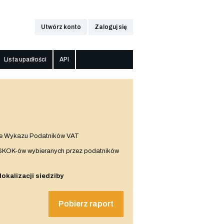
Utwórz konto
Zaloguj się
Lista upadłości
API
e Wykazu Podatników VAT
 SKOK-ów wybieranych przez podatników
 lokalizacji siedziby
Pobierz raport