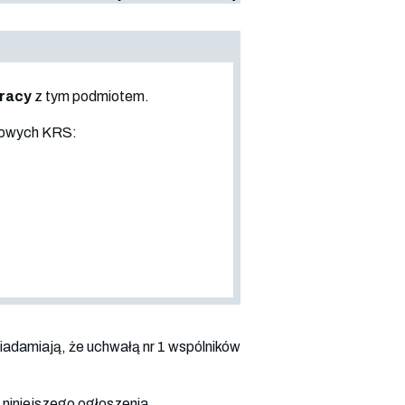
pracy
z tym podmiotem.
sowych KRS:
iadamiają, że uchwałą nr 1 wspólników
ę niniejszego ogłoszenia.