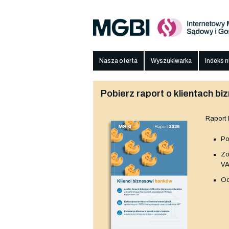
Nasza oferta
Wyszukiwarka
Indeks 
Pobierz raport o klientach 
Raport
Po
Z
V
Od