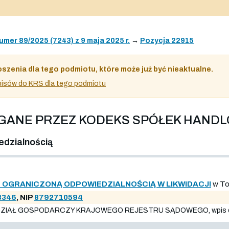
umer 89/2025 (7243) z 9 maja 2025 r.
→
Pozycja 22915
oszenia dla tego podmiotu, które może już być nieaktualne.
 wpisów do KRS dla tego podmiotu
AGANE PRZEZ KODEKS SPÓŁEK HAND
edzialnością
Z OGRANICZONĄ ODPOWIEDZIALNOŚCIĄ W LIKWIDACJI
w To
8346
, NIP
8792710594
ZIAŁ GOSPODARCZY KRAJOWEGO REJESTRU SĄDOWEGO, wpis do re