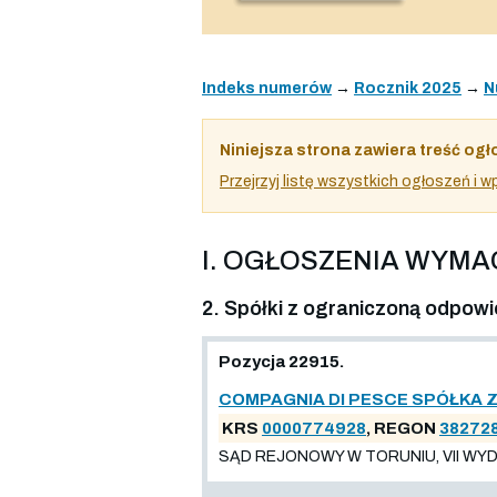
Indeks numerów
→
Rocznik 2025
→
N
Niniejsza strona zawiera treść ogł
Przejrzyj listę wszystkich ogłoszeń i
I. OGŁOSZENIA WYM
2. Spółki z ograniczoną odpowi
Pozycja 22915.
COMPAGNIA DI PESCE SPÓŁKA 
KRS
0000774928
, REGON
38272
SĄD REJONOWY W TORUNIU, VII WYD