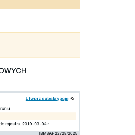
LOWYCH
Utwórz subskrypcję
runiu
jestru: 2019-03-04 r.
[BMSiG-22729/2025]