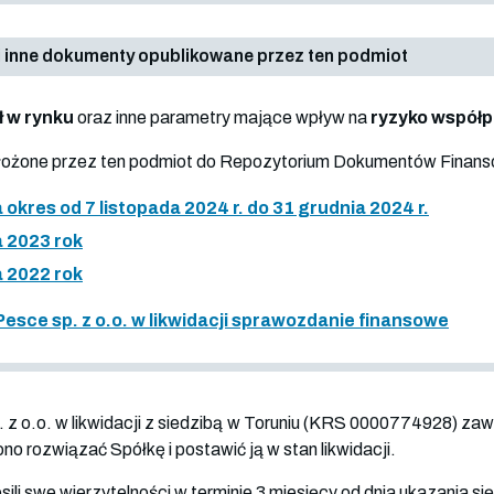
 inne dokumenty opublikowane przez ten podmiot
ł w rynku
oraz inne parametry mające wpływ na
ryzyko współ
złożone przez ten podmiot do Repozytorium Dokumentów Finan
kres od 7 listopada 2024 r. do 31 grudnia 2024 r.
 2023 rok
 2022 rok
esce sp. z o.o. w likwidacji sprawozdanie finansowe
z o.o. w likwidacji z siedzibą w Toruniu (KRS
0000774928
) zaw
ono rozwiązać Spółkę i postawić ją w stan likwidacji.
sili swe wierzytelności w terminie 3 miesięcy od dnia ukazania si