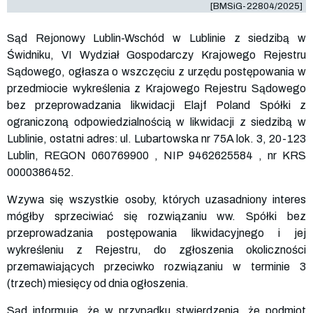
[BMSiG-22804/2025]
Sąd Rejonowy Lublin-Wschód w Lublinie z siedzibą w
Świdniku, VI Wydział Gospodarczy Krajowego Rejestru
Sądowego, ogłasza o wszczęciu z urzędu postępowania w
przedmiocie wykreślenia z Krajowego Rejestru Sądowego
bez przeprowadzania likwidacji Elajf Poland Spółki z
ograniczoną odpowiedzialnością w likwidacji z siedzibą w
Lublinie, ostatni adres: ul. Lubartowska nr 75A lok. 3, 20-123
Lublin, REGON
060769900
, NIP
9462625584
, nr KRS
0000386452
.
Wzywa się wszystkie osoby, których uzasadniony interes
mógłby sprzeciwiać się rozwiązaniu ww. Spółki bez
przeprowadzania postępowania likwidacyjnego i jej
wykreśleniu z Rejestru, do zgłoszenia okoliczności
przemawiających przeciwko rozwiązaniu w terminie 3
(trzech) miesięcy od dnia ogłoszenia.
Sąd informuje, że w przypadku stwierdzenia, że podmiot