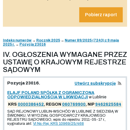
Pobierz raport
Indeks numerów
→
Rocznik 2025
→
Numer 89/2025 (7243) z 9 maja
2025 r.
→
Pozycja 23016
IV. OGŁOSZENIA WYMAGANE PRZEZ
USTAWĘ O KRAJOWYM REJESTRZE
SĄDOWYM
Pozycja 23016.
Utwórz subskrypcję
ELAJF POLAND SPÓŁKA Z OGRANICZONĄ
ODPOWIEDZIALNOŚCIĄ W LIKWIDACJI
w Lublinie
KRS
0000386452
, REGON
060769900
, NIP
9462625584
SĄD REJONOWY LUBLIN-WSCHÓD W LUBLINIE Z SIEDZIBĄ W
ŚWIDNIKU, VI WYDZIAŁ GOSPODARCZY KRAJOWEGO
REJESTRU SĄDOWEGO, wpis do rejestru: 2011-05-17 r.,
sygnatura akt:
VI Ns-Rej. KRS 10969/25/468