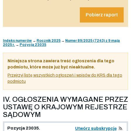
Pobierz raport
Indeks numerów
→
Rocznik 2025
→
Numer 89/2025 (7243) z 9 maja
2025 r.
→
Pozycja 23035
Niniejsza strona zawiera treść ogłoszenia dla tego
podmiotu, które może już być nieaktualne.
Przejrzyj listę wszystkich ogłoszeń i wpisów do KRS dla tego
podmiotu
IV. OGŁOSZENIA WYMAGANE PRZEZ
USTAWĘ O KRAJOWYM REJESTRZE
SĄDOWYM
Pozycja 23035.
Utwórz subskrypcję