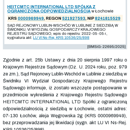
HEITCMTC INTERNATIONAL LTD SPÓŁKA Z
OGRANICZONĄ ODPOWIEDZIALNOŚCIĄ
w Łochowie
KRS
0000969949
, REGON
521927593
, NIP
8241815529
SĄD REJONOWY LUBLIN-WSCHÓD W LUBLINIE Z SIEDZIBĄ W
ŚWIDNIKU, VI WYDZIAŁ GOSPODARCZY KRAJOWEGO
REJESTRU SĄDOWEGO, wpis do rejestru: 2022-05-05 r.,
sygnatura akt:
LU VI Ns-Rej. KRS 10536/25/898
[BMSiG-22695/2025]
Zgodnie z art. 25b Ustawy z dnia 20 sierpnia 1997 roku o
Krajowym Rejestrze Sądowym (Dz. U. 2024 roku, poz. 979
ze zm.), Sąd Rejonowy Lublin-Wschód w Lublinie z siedzibą w
Świdniku VI Wydział Gospodarczy Krajowego Rejestru
Sądowego informuje, iż zostało wszczęte postępowanie w
przedmiocie wykreślenia z Krajowego Rejestru Sądowego
HEITCMTC INTERNATIONAL LTD Spółki z ograniczoną
odpowiedzialnością z siedzibą w Łochowie, ostatni adres:
07-130 Łochów, aleja Węgrowska 2g (KRS
0000969949
),
bez przeprowadzania jej likwidacji (sygn. akt LU VI Ns-Rej.
KRS
10536
/25/898).