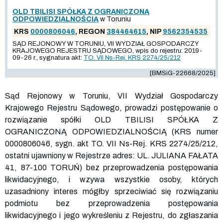
OLD TBILISI SPÓŁKA Z OGRANICZONĄ
ODPOWIEDZIALNOŚCIĄ
w Toruniu
KRS
0000806046
, REGON
384464615
, NIP
9562354535
SĄD REJONOWY W TORUNIU, VII WYDZIAŁ GOSPODARCZY
KRAJOWEGO REJESTRU SĄDOWEGO, wpis do rejestru: 2019-
09-26 r., sygnatura akt:
TO. VII Ns-Rej. KRS 2274/25/212
[BMSiG-22668/2025]
Sąd Rejonowy w Toruniu, VII Wydział Gospodarczy
Krajowego Rejestru Sądowego, prowadzi postępowanie o
rozwiązanie spółki OLD TBILISI SPÓŁKA Z
OGRANICZONĄ ODPOWIEDZIALNOŚCIĄ (KRS numer
0000806046, sygn. akt TO. VII Ns-Rej. KRS
2274
/25/212,
ostatni ujawniony w Rejestrze adres: UL. JULIANA FAŁATA
41, 87-100 TORUŃ) bez przeprowadzenia postępowania
likwidacyjnego, i wzywa wszystkie osoby, których
uzasadniony interes mógłby sprzeciwiać się rozwiązaniu
podmiotu bez przeprowadzenia postępowania
likwidacyjnego i jego wykreśleniu z Rejestru, do zgłaszania