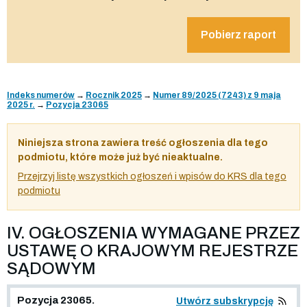
Pobierz raport
Indeks numerów
→
Rocznik 2025
→
Numer 89/2025 (7243) z 9 maja
2025 r.
→
Pozycja 23065
Niniejsza strona zawiera treść ogłoszenia dla tego
podmiotu, które może już być nieaktualne.
Przejrzyj listę wszystkich ogłoszeń i wpisów do KRS dla tego
podmiotu
IV. OGŁOSZENIA WYMAGANE PRZEZ
USTAWĘ O KRAJOWYM REJESTRZE
SĄDOWYM
Pozycja 23065.
Utwórz subskrypcję