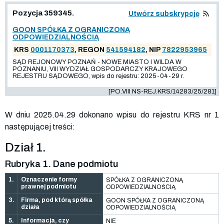
Pozycja 359345.
Utwórz subskrypcję
GOON SPÓŁKA Z OGRANICZONĄ
ODPOWIEDZIALNOŚCIĄ
KRS
0001170373
, REGON
541594182
, NIP
7822953965
SĄD REJONOWY POZNAŃ - NOWE MIASTO I WILDA W
POZNANIU, VIII WYDZIAŁ GOSPODARCZY KRAJOWEGO
REJESTRU SĄDOWEGO, wpis do rejestru: 2025-04-29 r.
[PO.VIII NS-REJ.KRS/14283/25/281]
W dniu 2025.04.29 dokonano wpisu do rejestru KRS nr 1
następującej treści:
Dział 1.
Rubryka 1. Dane podmiotu
1.
Oznaczenie formy
SPÓŁKA Z OGRANICZONĄ
prawnej podmiotu
ODPOWIEDZIALNOŚCIĄ
3.
Firma, pod którą spółka
GOON SPÓŁKA Z OGRANICZONĄ
działa
ODPOWIEDZIALNOŚCIĄ
5.
Informacja, czy
NIE