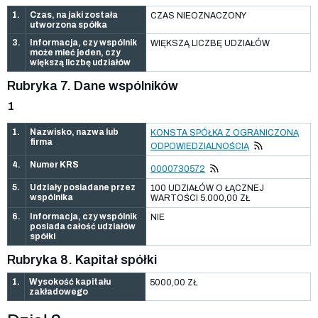
1.
Czas, na jaki została
CZAS NIEOZNACZONY
utworzona spółka
3.
Informacja, czy wspólnik
WIĘKSZĄ LICZBĘ UDZIAŁÓW
może mieć jeden, czy
większą liczbę udziałów
Rubryka 7. Dane wspólników
1
1.
Nazwisko, nazwa lub
KONSTA SPÓŁKA Z OGRANICZONĄ
firma
ODPOWIEDZIALNOŚCIĄ
4.
Numer KRS
0000730572
5.
Udziały posiadane przez
100 UDZIAŁÓW O ŁĄCZNEJ
wspólnika
WARTOŚCI 5.000,00 ZŁ
6.
Informacja, czy wspólnik
NIE
posiada całość udziałów
spółki
Rubryka 8. Kapitał spółki
1.
Wysokość kapitału
5000,00 ZŁ
zakładowego