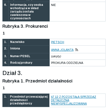
6.
Informacja, czy osoba
NIE
wchodząca w skład
zarządu została
zawieszona w
czynnościach
Rubryka 3. Prokurenci
1
1.
Nazwisko
PIETSCH
2.
Imiona
ANNA JOLANTA
3.
Numer PESEL
(ukryty)
4.
Rodzaj prokury
PROKURA ODDZIELNA
Dział 3.
Rubryka 1. Przedmiot działalności
1
1.
Przedmiot przeważającej
47 12 Z POZOSTAŁA SPRZEDAŻ
działalności
DETALICZNA
przedsiębiorcy
NIEWYSPECJALIZOWANA