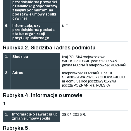
przedsiębiorca prowadzi
działalność gospodarczą
z innymi podmiotami na
podstawie umowy spółki
cywilnej
6.
Informacja, czy
NIE
przedsiębiorca posiada
status organizacji
pożytku publicznego
Rubryka 2. Siedziba i adres podmiotu
1.
Siedziba
kraj POLSKA województwo
WIELKOPOLSKIE powiat POZNAŃ
gmina POZNAŃ miejscowość POZNAŃ
2.
Adres
miejscowość POZNAŃ ulica UL.
STANISŁAWA ZWIERZCHOWSKIEGO
nr domu 31 kod pocztowy 61-248
poczta POZNAŃ kraj POLSKA
Rubryka 4. Informacje o umowie
1
1.
Informacje o zawarciu lub
28.04.2025 R.
zmianie umowy spółki
Rubryka 5.