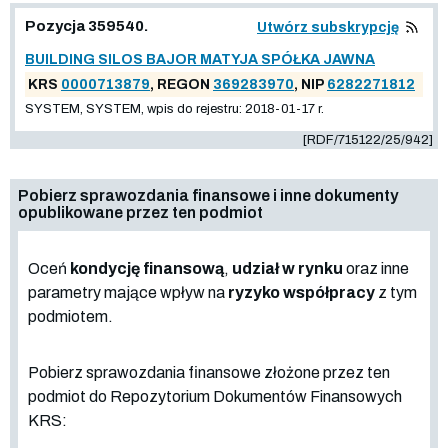
Pozycja 359540.
Utwórz subskrypcję
BUILDING SILOS BAJOR MATYJA SPÓŁKA JAWNA
KRS
0000713879
, REGON
369283970
, NIP
6282271812
SYSTEM, SYSTEM, wpis do rejestru: 2018-01-17 r.
[RDF/715122/25/942]
Pobierz sprawozdania finansowe i inne dokumenty
opublikowane przez ten podmiot
Oceń
kondycję finansową
,
udział w rynku
oraz inne
parametry mające wpływ na
ryzyko współpracy
z tym
podmiotem.
Pobierz sprawozdania finansowe złożone przez ten
podmiot do Repozytorium Dokumentów Finansowych
KRS: