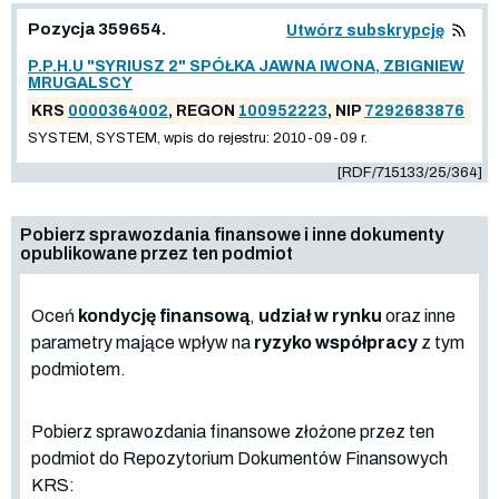
Pozycja 359654.
Utwórz subskrypcję
P.P.H.U "SYRIUSZ 2" SPÓŁKA JAWNA IWONA, ZBIGNIEW
MRUGALSCY
KRS
0000364002
, REGON
100952223
, NIP
7292683876
SYSTEM, SYSTEM, wpis do rejestru: 2010-09-09 r.
[RDF/715133/25/364]
Pobierz sprawozdania finansowe i inne dokumenty
opublikowane przez ten podmiot
Oceń
kondycję finansową
,
udział w rynku
oraz inne
parametry mające wpływ na
ryzyko współpracy
z tym
podmiotem.
Pobierz sprawozdania finansowe złożone przez ten
podmiot do Repozytorium Dokumentów Finansowych
KRS: