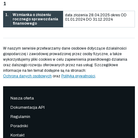
1
1.
Wzmianka o złożeniu
data złożenia 28.04.2025 okres OD
rocznego sprawozdania
01.01.2024 DO 31.12.2024
finansowego
W naszym serwisie przetwarzamy dane osobowe dotyczące działalności
gospodarczej i zawodowej prowadzonej przez osoby fizyczne, a także
wykorzystujemy pliki cookies w celu zapewnienia prawidłowego działania
oraz dalszego rozwoju oferowanych przez nas usług. Szczegółowe
informacje na ten temat dostępne są na stronach:
Ochrona danych osobowych
oraz
Polityka prywatności
.
Nasza oferta
Dokumentacja API
Regulamin
Poradniki
Kontakt