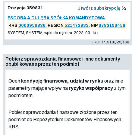
Pozycja 359831.
Utwórz subskrypcję
ESCOBA A.DULĘBA SPÓŁKA KOMANDYTOWA
KRS
0000959836
, REGON
521473933
, NIP
6783196458
SYSTEM, SYSTEM, wpis do rejestru: 2022-03-14 r.
[RDF/715118/25/168]
Pobierz sprawozdania finansowe i inne dokumenty
opublikowane przez ten podmiot
Oceń
kondycję finansową
,
udział w rynku
oraz inne
parametry mające wpływ na
ryzyko współpracy
z tym
podmiotem.
Pobierz sprawozdania finansowe złożone przez ten
podmiot do Repozytorium Dokumentów Finansowych
KRS: