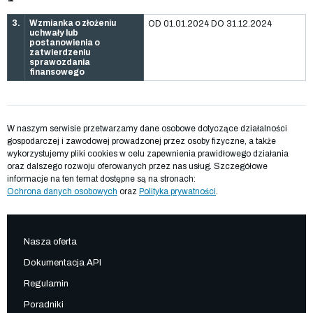
3.
Wzmianka o złożeniu
OD 01.01.2024 DO 31.12.2024
uchwały lub
postanowienia o
zatwierdzeniu
sprawozdania
finansowego
W naszym serwisie przetwarzamy dane osobowe dotyczące działalności
gospodarczej i zawodowej prowadzonej przez osoby fizyczne, a także
wykorzystujemy pliki cookies w celu zapewnienia prawidłowego działania
oraz dalszego rozwoju oferowanych przez nas usług. Szczegółowe
informacje na ten temat dostępne są na stronach:
Ochrona danych osobowych
oraz
Polityka prywatności
.
Nasza oferta
Dokumentacja API
Regulamin
Poradniki